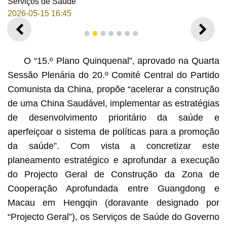
Serviços de Saúde
2026-05-15 16:45
ANTERIOR
SEGU
1
2
3
4
5
6
7
O “15.º Plano Quinquenal”, aprovado na Quarta
Sessão Plenária do 20.º Comité Central do Partido
Comunista da China, propõe “acelerar a construção
de uma China Saudável, implementar as estratégias
de desenvolvimento prioritário da saúde e
Descerramento da placa do “Centro de Formação
aperfeiçoar o sistema de políticas para a promoção
Conjunta em Medicina Familiar Hengqin-Macau”
da saúde”. Com vista a concretizar este
planeamento estratégico e aprofundar a execução
do Projecto Geral de Construção da Zona de
Cooperação Aprofundada entre Guangdong e
Macau em Hengqin (doravante designado por
“Projecto Geral”), os Serviços de Saúde do Governo