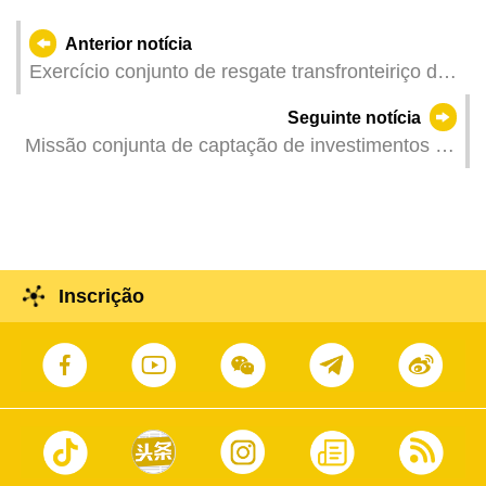
Anterior notícia
Exercício conjunto de resgate transfronteiriço da
Grande Baía Guangdong-Hong Kong-Macau
Seguinte notícia
denominado “Liancheng-2026” será realizado
Missão conjunta de captação de investimentos de
entre os dias 20 e 22 de Maio. Apela-se aos
Guangdong, Hong Kong e Macau no Delta do Rio
cidadãos para prestarem atenção às medidas
Yangtze promove sinergias nos semicondutores e
provisórias de trânsito
circuitos integrados
Inscrição