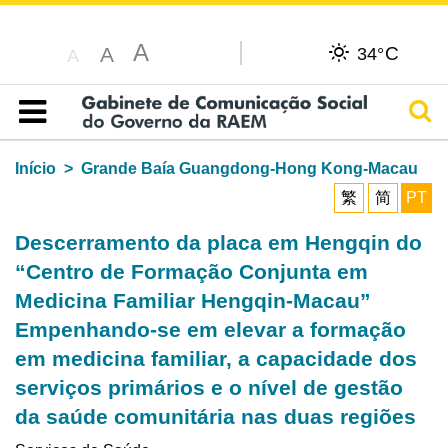
A
C
A
34°
A
Pesq
Índice
Início
Grande Baía Guangdong-Hong Kong-Macau
繁
简
PT
Descerramento da placa em Hengqin do
“Centro de Formação Conjunta em
Medicina Familiar Hengqin-Macau”
Empenhando-se em elevar a formação
em medicina familiar, a capacidade dos
serviços primários e o nível de gestão
da saúde comunitária nas duas regiões