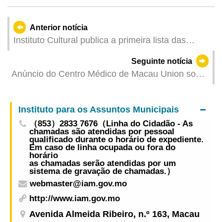
Anterior notícia
Instituto Cultural publica a primeira lista das
entidades de salvaguarda das manifestações do
Seguinte notícia
património cultural intangível
Anúncio do Centro Médico de Macau Union sobre
a programação da prestação de serviços médicos
no dia de descanso compensatório relativo ao
Instituto para os Assuntos Municipais
Dia de Finados
（853）2833 7676（Linha do Cidadão - As
chamadas são atendidas por pessoal
qualificado durante o horário de expediente.
Em caso de linha ocupada ou fora do
horário
as chamadas serão atendidas por um
sistema de gravação de chamadas.）
webmaster@iam.gov.mo
http://www.iam.gov.mo
Avenida Almeida Ribeiro, n.º 163, Macau