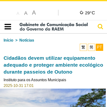
A
C
A
29°
A
Pesq
Índice
Início
Notícias
繁
简
PT
Cidadãos devem utilizar equipamento
adequado e proteger ambiente ecológico
durante passeios de Outono
Instituto para os Assuntos Municipais
2025-10-31 17:01