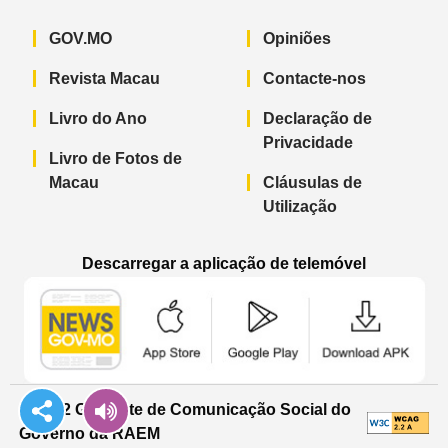
GOV.MO
Opiniões
Revista Macau
Contacte-nos
Livro do Ano
Declaração de
Privacidade
Livro de Fotos de
Macau
Cláusulas de
Utilização
Descarregar a aplicação de telemóvel
Aplicação de telemóvel “Notícias do G
Aplicação de telemóvel “
Aplicação 
© 2022 Gabinete de Comunicação Social do
Governo da RAEM