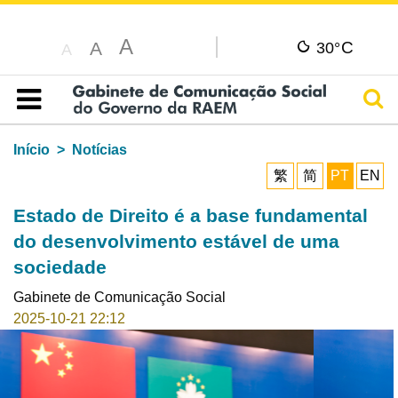
A
C
A
30°
A
Pesq
Índice
Início
Notícias
繁
简
PT
EN
Estado de Direito é a base fundamental
do desenvolvimento estável de uma
sociedade
Gabinete de Comunicação Social
2025-10-21 22:12