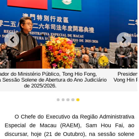
ANTERIOR
SEGU
Presidente da Associação dos Advogados de Macau,
Vong Hin Fai, discursa na Sessão Solene de Abertura do
Ano Judiciário de 2025/2026.
1
2
3
4
5
O Chefe do Executivo da Região Administrativa
Especial de Macau (RAEM), Sam Hou Fai, ao
discursar, hoje (21 de Outubro), na sessão solene