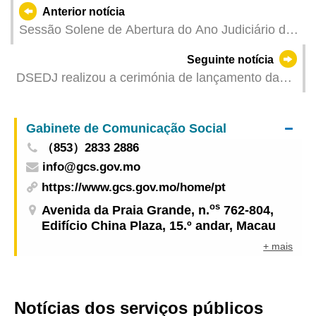
Anterior notícia
Sessão Solene de Abertura do Ano Judiciário de
2025/2026 Tong Hio Fong: Agir em conformidade
Seguinte notícia
com o princípio da legalidade, ter coragem de
DSEDJ realizou a cerimónia de lançamento da
assumir as responsabilidades e empregar todos
1.ª edição do “Plano de carreira dos estudantes”
os esforços para desempenhar as funções
para o ano lectivo de 2025/2026
jurisdicionais
Gabinete de Comunicação Social
（853）2833 2886
info@gcs.gov.mo
https://www.gcs.gov.mo/home/pt
os
Avenida da Praia Grande, n.
762-804,
Edifício China Plaza, 15.º andar, Macau
+ mais
Notícias dos serviços públicos