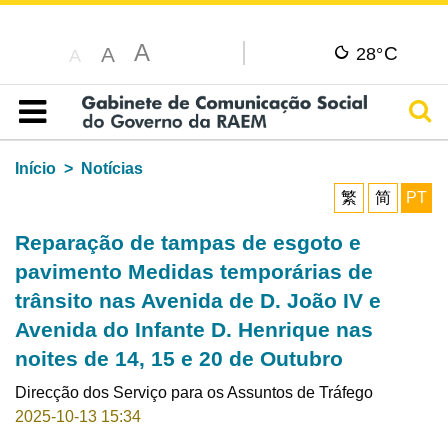
A
C
A
28°
A
Pesq
Índice
Início
Notícias
繁
简
PT
Reparação de tampas de esgoto e
pavimento Medidas temporárias de
trânsito nas Avenida de D. João IV e
Avenida do Infante D. Henrique nas
noites de 14, 15 e 20 de Outubro
Direcção dos Serviço para os Assuntos de Tráfego
2025-10-13 15:34