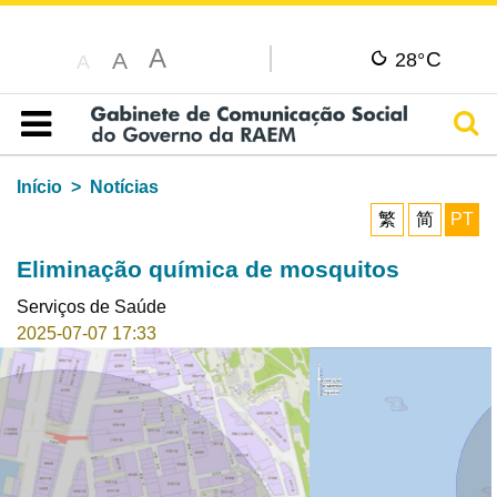
A
C
A
28°
A
Pesq
Índice
Início
Notícias
繁
简
PT
Eliminação química de mosquitos
Serviços de Saúde
2025-07-07 17:33