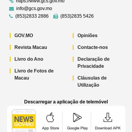
https://www.gcs.gov.mo
info@gcs.gov.mo
(853)2833 2886
(853)2835 5426
GOV.MO
Opiniões
Revista Macau
Contacte-nos
Livro do Ano
Declaração de
Privacidade
Livro de Fotos de
Macau
Cláusulas de
Utilização
Descarregar a aplicação de telemóvel
Aplicação de telemóvel “Notícias do G
Aplicação de telemóvel “
Aplicação 