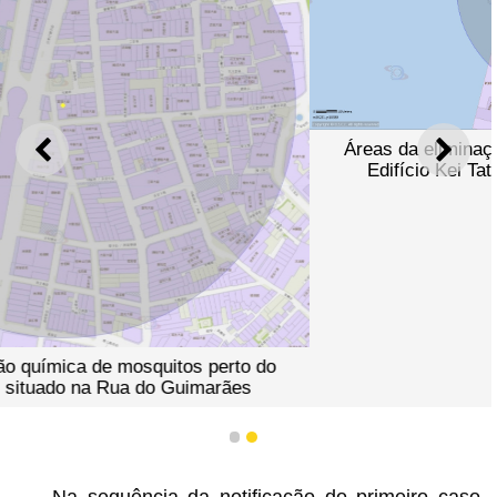
Áreas da eliminação química de mosquitos perto do
ANTERIOR
SEGU
Edifício Kei Tat, situado na Rua do Guimarães
1
2