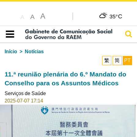
A
C
A
35°
A
Pesq
Índice
Início
Notícias
繁
简
PT
11.ª reunião plenária do 6.º Mandato do
Conselho para os Assuntos Médicos
Serviços de Saúde
2025-07-07 17:14