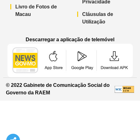
Privacidade
Livro de Fotos de
Macau
Cláusulas de
Utilização
Descarregar a aplicação de telemóvel
Aplicação de telemóvel “Notícias do G
Aplicação de telemóvel “
Aplicação 
© 2022 Gabinete de Comunicação Social do
Governo da RAEM