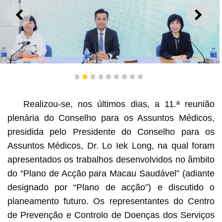
ANTERIOR
SEGU
1
2
3
4
5
6
7
8
9
O Presidente do Conselho para os Assuntos Médicos
(CAM), Dr. Lo Iek Long, a Vice-Presidente do CAM, Dra.
Ung Pui Kun e a Secretária-Geral do CAM, Dra. Leong
Realizou-se, nos últimos dias, a 11.ª reunião
Pui San
plenária do Conselho para os Assuntos Médicos,
presidida pelo Presidente do Conselho para os
Assuntos Médicos, Dr. Lo Iek Long, na qual foram
apresentados os trabalhos desenvolvidos no âmbito
do “Plano de Acção para Macau Saudável” (adiante
designado por “Plano de acção”) e discutido o
planeamento futuro. Os representantes do Centro
de Prevenção e Controlo de Doenças dos Serviços