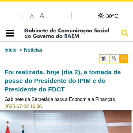
A
C
A
30°
A
Pesq
Índice
Início
Notícias
繁
简
PT
Foi realizada, hoje (dia 2), a tomada de
posse do Presidente do IPIM e do
Presidente do FDCT
Gabinete da Secretária para a Economia e Finanças
2025-07-02 16:36