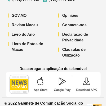
GOV.MO
Opiniões
Revista Macau
Contacte-nos
Livro do Ano
Declaração de
Privacidade
Livro de Fotos de
Macau
Cláusulas de
Utilização
Descarregar a aplicação de telemóvel
Aplicação de telemóvel “Notícias do G
Aplicação de telemóvel “
Aplicação 
© 2022 Gabinete de Comunicação Social do