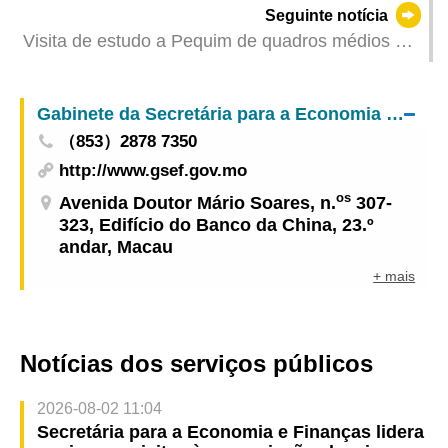
Seguinte notícia
de Julho para diminuir o seu impacto
Visita de estudo a Pequim de quadros médios e
superiores estrangeiros de instituições de ensino
superior de Macau para conhecer o
Gabinete da Secretária para a Economia e Finanças
desenvolvimento do ensino superior e da
（853）2878 7350
capacidade tecnológica e científica da China
http://www.gsef.gov.mo
os
Avenida Doutor Mário Soares, n.
307-
323, Edifício do Banco da China, 23.º
andar, Macau
+ mais
Notícias dos serviços públicos
2026-08-02 11:04
Secretária para a Economia e Finanças lidera