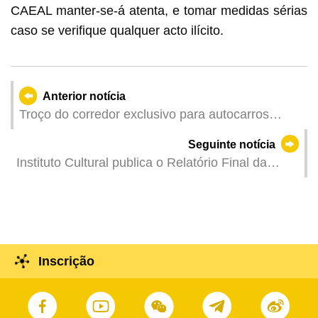
CAEAL manter-se-á atenta, e tomar medidas sérias
caso se verifique qualquer acto ilícito.
Anterior notícia
Troço do corredor exclusivo para autocarros
públicos na Rua do Almirante Sérgio reabre ao
Seguinte notícia
serviço a partir de 5 de Julho Apelo à atenção
Instituto Cultural publica o Relatório Final da
dos condutores
Consulta Pública das Manifestações a Inscrever
na Lista do Património Cultural Intangível
Inscrição