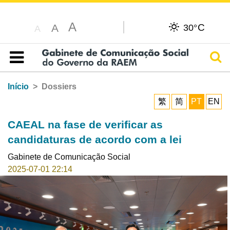
A
C
A
30°
A
Pesq
Índice
Início
Dossiers
繁
简
PT
EN
CAEAL na fase de verificar as
candidaturas de acordo com a lei
Gabinete de Comunicação Social
2025-07-01 22:14