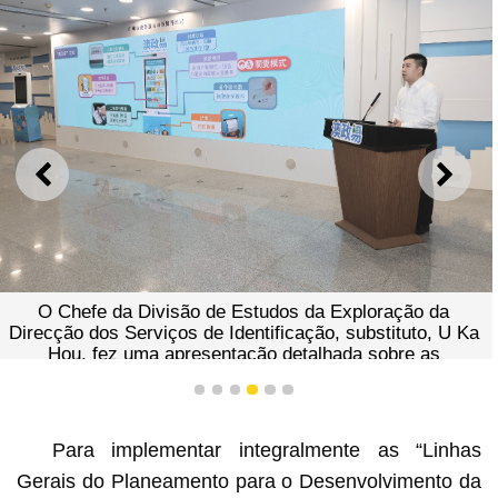
ANTERIOR
SEGU
O Chefe da Divisão de Estudos da Exploração da
Direcção dos Serviços de Identificação, substituto, U Ka
Hou, fez uma apresentação detalhada sobre as
funcionalidades e serviços prestados pelos “quiosques
de auto-atendimento “E - Serviços Governamentais da
1
2
3
4
5
6
RAEM”
Para implementar integralmente as “Linhas
Gerais do Planeamento para o Desenvolvimento da