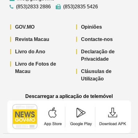
(853)2833 2886
(853)2835 5426
GOV.MO
Opiniões
Revista Macau
Contacte-nos
Livro do Ano
Declaração de
Privacidade
Livro de Fotos de
Macau
Cláusulas de
Utilização
Descarregar a aplicação de telemóvel
Aplicação de telemóvel “Notícias do G
Aplicação de telemóvel “
Aplicação 