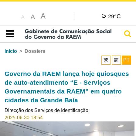
A
C
A
29°
A
Pesq
Índice
Início
Dossiers
繁
简
PT
Governo da RAEM lança hoje quiosques
de auto-atendimento “E - Serviços
Governamentais da RAEM” em quatro
cidades da Grande Baía
Direcção dos Serviços de Identificação
2025-06-30 18:54