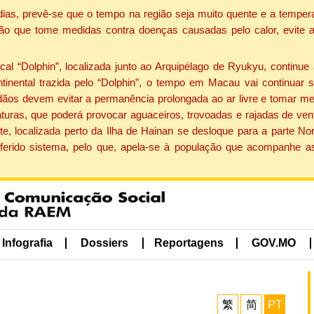
dias, prevê-se que o tempo na região seja muito quente e a tempe
ão que tome medidas contra doenças causadas pelo calor, evite ac
 “Dolphin”, localizada junto ao Arquipélago de Ryukyu, continue 
ntinental trazida pelo “Dolphin”, o tempo em Macau vai continuar
dãos devem evitar a permanência prolongada ao ar livre e tomar m
ras, que poderá provocar aguaceiros, trovoadas e rajadas de vento 
e, localizada perto da Ilha de Hainan se desloque para a parte No
ferido sistema, pelo que, apela-se à população que acompanhe a
Infografia
Dossiers
Reportagens
GOV.MO
繁
简
PT