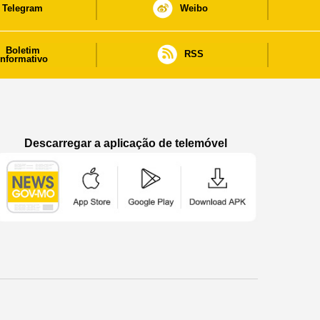
Telegram
Weibo
Boletim
RSS
informativo
Descarregar a aplicação de telemóvel
Aplicação de telemóvel “Notícias do Governo
Aplicação de telemóvel “Notícia
Aplicação de telem