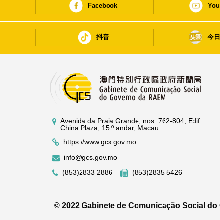
Facebook
You
抖音
今
Avenida da Praia Grande, nos. 762-804, Edif.
China Plaza, 15.º andar, Macau
https://www.gcs.gov.mo
info@gcs.gov.mo
(853)2833 2886
(853)2835 5426
© 2022 Gabinete de Comunicação Social d