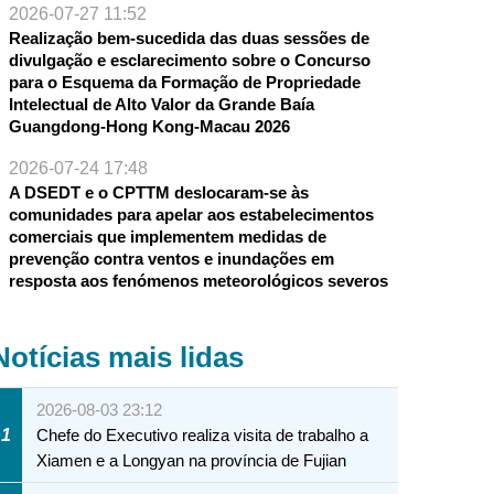
2026-07-27 11:52
Realização bem-sucedida das duas sessões de
divulgação e esclarecimento sobre o Concurso
para o Esquema da Formação de Propriedade
Intelectual de Alto Valor da Grande Baía
Guangdong-Hong Kong-Macau 2026
2026-07-24 17:48
A DSEDT e o CPTTM deslocaram-se às
comunidades para apelar aos estabelecimentos
comerciais que implementem medidas de
prevenção contra ventos e inundações em
resposta aos fenómenos meteorológicos severos
Notícias mais lidas
2026-08-03 23:12
1
Chefe do Executivo realiza visita de trabalho a
Xiamen e a Longyan na província de Fujian