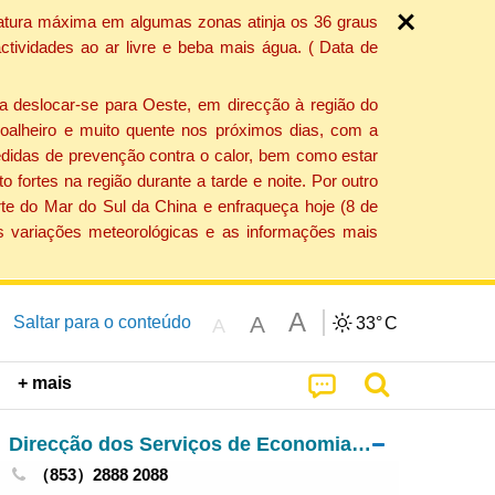
ratura máxima em algumas zonas atinja os 36 graus
tividades ao ar livre e beba mais água. ( Data de
a deslocar-se para Oeste, em direcção à região do
 soalheiro e muito quente nos próximos dias, com a
edidas de prevenção contra o calor, bem como estar
fortes na região durante a tarde e noite. Por outro
rte do Mar do Sul da China e enfraqueça hoje (8 de
s variações meteorológicas e as informações mais
A
A
Saltar para o conteúdo
33°
C
A
+ mais
Direcção dos Serviços de Economia e Desenvolvimento Tecnológico
（853）2888 2088