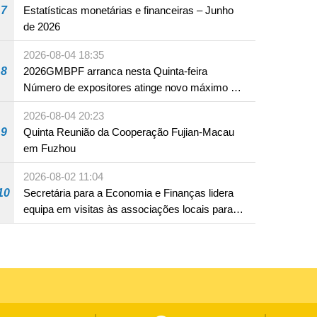
7
Estatísticas monetárias e financeiras – Junho
de 2026
2026-08-04 18:35
8
2026GMBPF arranca nesta Quinta-feira
Número de expositores atinge novo máximo em
18 anos
2026-08-04 20:23
9
Quinta Reunião da Cooperação Fujian-Macau
em Fuzhou
2026-08-02 11:04
10
Secretária para a Economia e Finanças lidera
equipa em visitas às associações locais para
consolidar consensos e promover os trabalhos
nas áreas económica e social