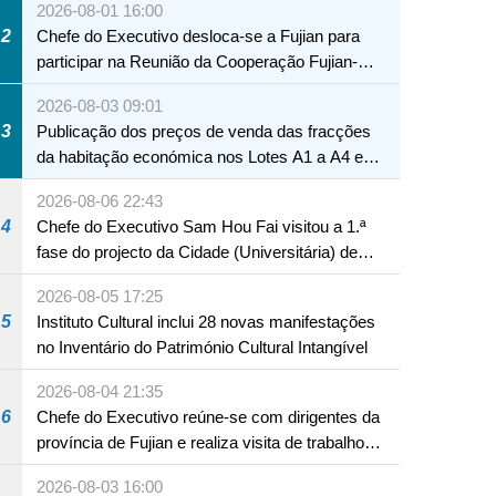
2026-08-01 16:00
2
Chefe do Executivo desloca-se a Fujian para
participar na Reunião da Cooperação Fujian-
Macau
2026-08-03 09:01
3
Publicação dos preços de venda das fracções
da habitação económica nos Lotes A1 a A4 e
A12 da Zona A dos Novos Aterros
2026-08-06 22:43
4
Chefe do Executivo Sam Hou Fai visitou a 1.ª
fase do projecto da Cidade (Universitária) de
Educação Internacional de Macau e Hengqin
2026-08-05 17:25
5
Instituto Cultural inclui 28 novas manifestações
no Inventário do Património Cultural Intangível
2026-08-04 21:35
6
Chefe do Executivo reúne-se com dirigentes da
província de Fujian e realiza visita de trabalho
em Fuzhou
2026-08-03 16:00