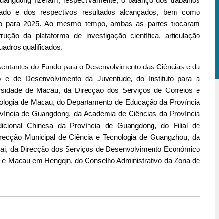
uangdong fizeram, respectivamente, o balanço dos trabalhos
izado e dos respectivos resultados alcançados, bem como
rupo para 2025. Ao mesmo tempo, ambas as partes trocaram
rução da plataforma de investigação científica, articulação
uadros qualificados.
sentantes do Fundo para o Desenvolvimento das Ciências e da
 e de Desenvolvimento da Juventude, do Instituto para a
rsidade de Macau, da Direcção dos Serviços de Correios e
nologia de Macau, do Departamento de Educação da Província
íncia de Guangdong, da Academia de Ciências da Província
icional Chinesa da Província de Guangdong, do Filial de
ecção Municipal de Ciência e Tecnologia de Guangzhou, da
uhai, da Direcção dos Serviços de Desenvolvimento Económico
e Macau em Hengqin, do Conselho Administrativo da Zona de