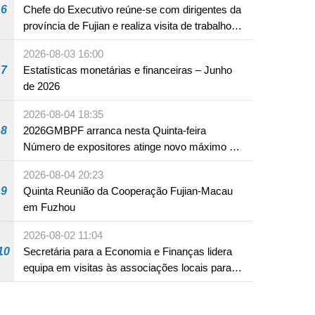
6
Chefe do Executivo reúne-se com dirigentes da
província de Fujian e realiza visita de trabalho
em Fuzhou
2026-08-03 16:00
7
Estatísticas monetárias e financeiras – Junho
de 2026
2026-08-04 18:35
8
2026GMBPF arranca nesta Quinta-feira
Número de expositores atinge novo máximo em
18 anos
2026-08-04 20:23
9
Quinta Reunião da Cooperação Fujian-Macau
em Fuzhou
2026-08-02 11:04
10
Secretária para a Economia e Finanças lidera
equipa em visitas às associações locais para
consolidar consensos e promover os trabalhos
nas áreas económica e social