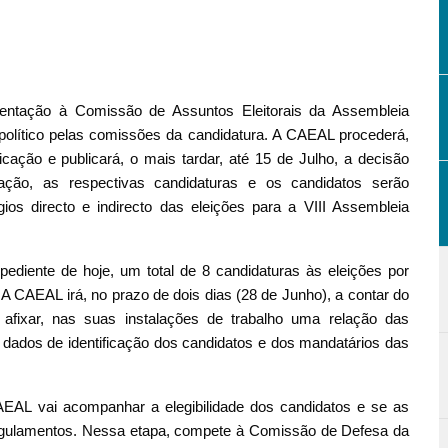
sentação à Comissão de Assuntos Eleitorais da Assembleia
político pelas comissões da candidatura. A CAEAL procederá,
ação e publicará, o mais tardar, até 15 de Julho, a decisão
cação, as respectivas candidaturas e os candidatos serão
gios directo e indirecto das eleições para a VIII Assembleia
ediente de hoje, um total de 8 candidaturas às eleições por
o. A CAEAL irá, no prazo de dois dias (28 de Junho), a contar do
afixar, nas suas instalações de trabalho uma relação das
s dados de identificação dos candidatos e dos mandatários das
AEAL vai acompanhar a elegibilidade dos candidatos e se as
egulamentos. Nessa etapa, compete à Comissão de Defesa da