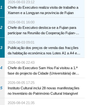
2026-08-03 23:12
1
Chefe do Executivo realiza visita de trabalho a
Xiamen e a Longyan na província de Fujian
2026-08-01 16:00
2
Chefe do Executivo desloca-se a Fujian para
participar na Reunião da Cooperação Fujian-
Macau
2026-08-03 09:01
3
Publicação dos preços de venda das fracções
da habitação económica nos Lotes A1 a A4 e
A12 da Zona A dos Novos Aterros
2026-08-06 22:43
4
Chefe do Executivo Sam Hou Fai visitou a 1.ª
fase do projecto da Cidade (Universitária) de
Educação Internacional de Macau e Hengqin
2026-08-05 17:25
5
Instituto Cultural inclui 28 novas manifestações
no Inventário do Património Cultural Intangível
2026-08-04 21:35