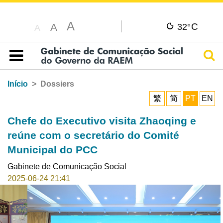
A
C
A
32°
A
Pesq
Índice
Início
Dossiers
繁
简
PT
EN
Chefe do Executivo visita Zhaoqing e
reúne com o secretário do Comité
Municipal do PCC
Gabinete de Comunicação Social
2025-06-24 21:41