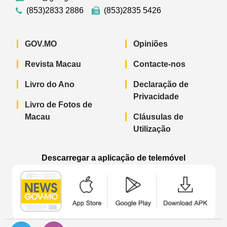
(853)2833 2886
(853)2835 5426
GOV.MO
Opiniões
Revista Macau
Contacte-nos
Livro do Ano
Declaração de
Privacidade
Livro de Fotos de
Macau
Cláusulas de
Utilização
Descarregar a aplicação de telemóvel
Aplicação de telemóvel “Notícias do G
Aplicação de telemóvel “
Aplicação 