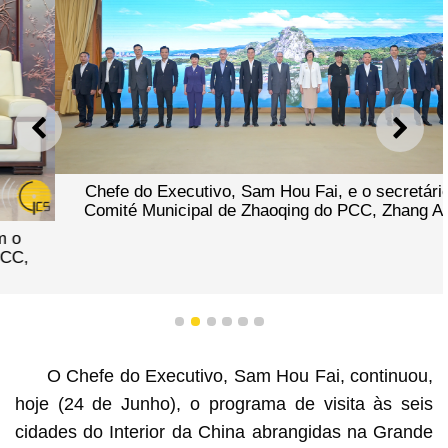
ANTERIOR
SEGU
Chefe do Executivo, Sam Hou Fai, e o secretário do
Comité Municipal de Zhaoqing do PCC, Zhang Aijun.
1
2
3
4
5
6
O Chefe do Executivo, Sam Hou Fai, continuou,
hoje (24 de Junho), o programa de visita às seis
cidades do Interior da China abrangidas na Grande