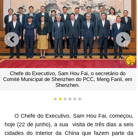
ANTERIOR
SEGU
 do Executivo, Sam Hou Fai, o secretário do
Chefe d
Municipal de Shenzhen do PCC, Meng Fanli, em
Shenzhen.
1
2
3
4
5
6
O Chefe do Executivo, Sam Hou Fai, começou,
hoje (22 de junho), a sua visita de três dias a seis
cidades do Interior da China que fazem parte da