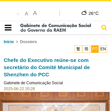
A
C
A
26°
A
Pesq
Índice
Início
Dossiers
繁
简
PT
EN
Chefe do Executivo reúne-se com
secretário do Comité Municipal de
Shenzhen do PCC
Gabinete de Comunicação Social
2025-06-22 20:28