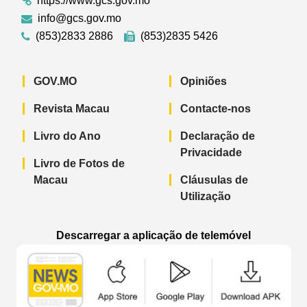
https://www.gcs.gov.mo
info@gcs.gov.mo
(853)2833 2886
(853)2835 5426
GOV.MO
Opiniões
Revista Macau
Contacte-nos
Livro do Ano
Declaração de
Privacidade
Livro de Fotos de
Macau
Cláusulas de
Utilização
Descarregar a aplicação de telemóvel
Aplicação de telemóvel “Notícias do G
Aplicação de telemóvel “
Aplicação 