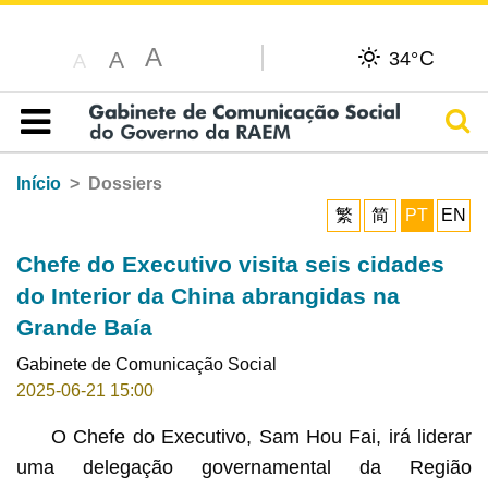
A
C
A
34°
A
Pesq
Índice
Início
Dossiers
繁
简
PT
EN
Chefe do Executivo visita seis cidades
do Interior da China abrangidas na
Grande Baía
Gabinete de Comunicação Social
2025-06-21 15:00
O Chefe do Executivo, Sam Hou Fai, irá liderar
uma delegação governamental da Região