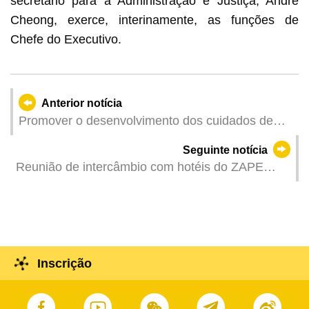
secretário para a Administração e Justiça, André
Cheong, exerce, interinamente, as funções de
Chefe do Executivo.
Anterior notícia
Promover o desenvolvimento dos cuidados de
saúde primários e construir em conjunto uma
Seguinte notícia
comunidade saudável em Macau / Realizado
Reunião de intercâmbio com hotéis do ZAPE
pelos Serviços de Saúde o Fórum de Medicina de
realizada 20 de Junho sobre trabalhos de
Macau 2025 e cerimónia de inauguração da Base
dinamização da vitalidade da economia da zona
de Formação em Medicina Familiar
Inscrição