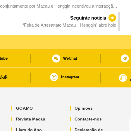
conjuntamente por Macau e Hengqin incentivou a interacção
Seguinte notícia
“Feira de Artesanato Macau．Hengqin” abre hoje
tube
WeChat
日头条
Instagram
GOV.MO
Opiniões
Revista Macau
Contacte-nos
Livro do Ano
Declaração de