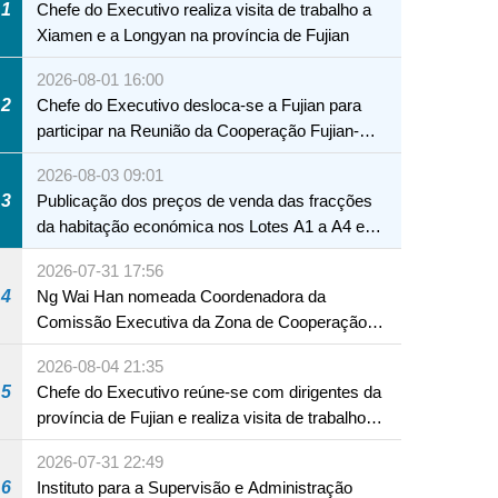
1
Chefe do Executivo realiza visita de trabalho a
Xiamen e a Longyan na província de Fujian
2026-08-01 16:00
2
Chefe do Executivo desloca-se a Fujian para
participar na Reunião da Cooperação Fujian-
Macau
2026-08-03 09:01
3
Publicação dos preços de venda das fracções
da habitação económica nos Lotes A1 a A4 e
A12 da Zona A dos Novos Aterros
2026-07-31 17:56
4
Ng Wai Han nomeada Coordenadora da
Comissão Executiva da Zona de Cooperação
Aprofundada entre Guangdong e Macau em
2026-08-04 21:35
Hengqin
NTE
5
Chefe do Executivo reúne-se com dirigentes da
província de Fujian e realiza visita de trabalho
em Fuzhou
2026-07-31 22:49
6
Instituto para a Supervisão e Administração