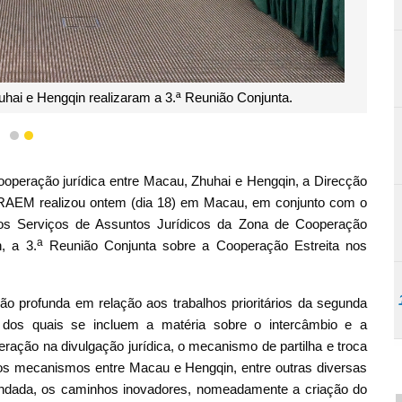
hai e Hengqin realizaram a 3.ª Reunião Conjunta.
1
2
operação jurídica entre Macau, Zhuhai e Hengqin, a Direcção
 RAEM realizou ontem (dia 18) em Macau, em conjunto com o
os Serviços de Assuntos Jurídicos da Zona de Cooperação
a
, a 3.
Reunião Conjunta sobre a Cooperação Estreita nos
ão profunda em relação aos trabalhos prioritários da segunda
dos quais se incluem a matéria sobre o intercâmbio e a
eração na divulgação jurídica, o mecanismo de partilha e troca
 dos mecanismos entre Macau e Hengqin, entre outras diversas
fundada, os caminhos inovadores, nomeadamente a criação do