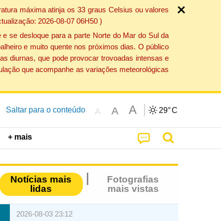
atura máxima atinja os 33 graus Celsius ou valores
ctualização: 2026-08-07 06H50 )
 e se desloque para a parte Norte do Mar do Sul da
alheiro e muito quente nos próximos dias. O público
as diurnas, que pode provocar trovoadas intensas e
população que acompanhe as variações meteorológicas
A
A
Saltar para o conteúdo
29°
C
A
+ mais
Notícias mais
Fotografias
lidas
mais vistas
2026-08-03 23:12