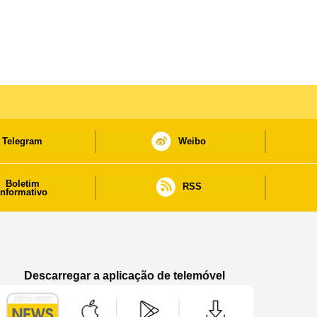
Telegram
Weibo
Boletim
RSS
informativo
Descarregar a aplicação de telemóvel
Aplicação de telemóvel “Notícias do Governo
Aplicação de telemóvel “Notícia
Aplicação de telem