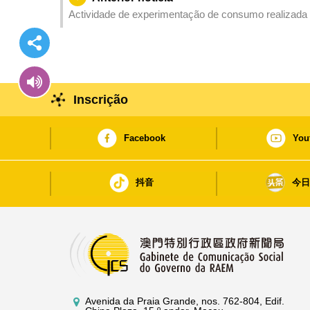
Actividade de experimentação de consumo realizada 
e o intercâmbio entre os estudantes dos dois locais
Inscrição
Facebook
You
抖音
今
Avenida da Praia Grande, nos. 762-804, Edif.