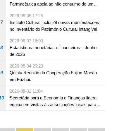
Farmacêutica apela ao não consumo de um
produto com substâncias medicamentosas
2026-08-05 17:25
ocidentais
7
Instituto Cultural inclui 28 novas manifestações
no Inventário do Património Cultural Intangível
2026-08-03 16:00
8
Estatísticas monetárias e financeiras – Junho
de 2026
2026-08-04 20:23
9
Quinta Reunião da Cooperação Fujian-Macau
em Fuzhou
2026-08-02 11:04
10
Secretária para a Economia e Finanças lidera
equipa em visitas às associações locais para
consolidar consensos e promover os trabalhos
nas áreas económica e social
Divulgação e promoção