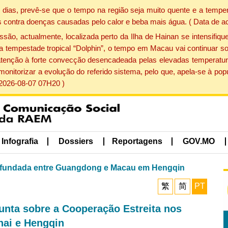
dias, prevê-se que o tempo na região seja muito quente e a temper
 contra doenças causadas pelo calor e beba mais água. ( Data de a
, actualmente, localizada perto da Ilha de Hainan se intensifique
a tempestade tropical “Dolphin”, o tempo em Macau vai continuar so
atenção à forte convecção desencadeada pelas elevadas temperatur
 monitorizar a evolução do referido sistema, pelo que, apela-se à 
 2026-08-07 07H20 )
Infografia
Dossiers
Reportagens
GOV.MO
fundada entre Guangdong e Macau em Hengqin
繁
简
PT
unta sobre a Cooperação Estreita nos
hai e Hengqin