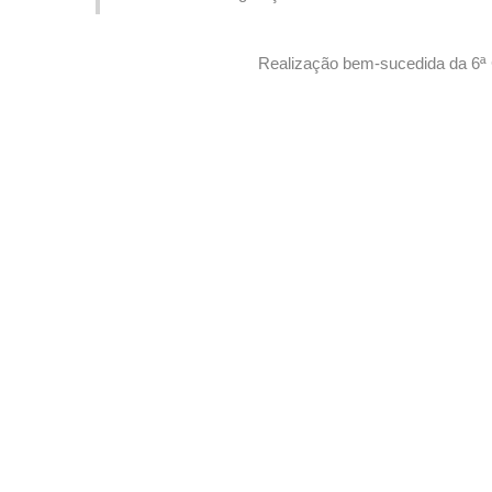
Estrelas” da SJM para promover desenvolvimento de a
Realização bem-sucedida da 6ª C