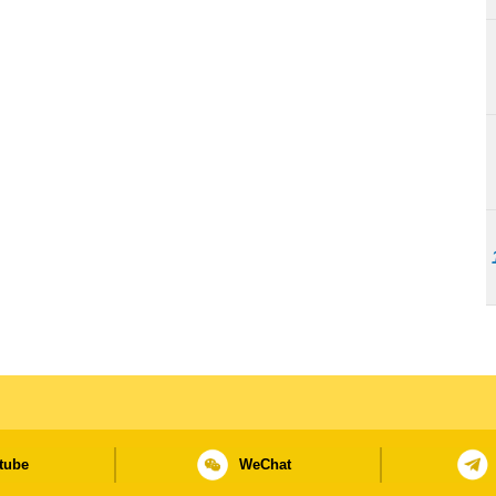
tube
WeChat