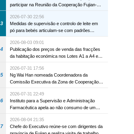
participar na Reunião da Cooperação Fujian-
Macau
2026-07-30 22:56
3
Medidas de supervisão e controlo de leite em
pó para bebés articulam-se com padrões
internacionais Serviços interdepartamentais
2026-08-03 09:01
envidam esforços para assegurar a saúde dos
4
Publicação dos preços de venda das fracções
bebés e crianças, assim como a segurança
da habitação económica nos Lotes A1 a A4 e
alimentar
A12 da Zona A dos Novos Aterros
2026-07-31 17:56
5
Ng Wai Han nomeada Coordenadora da
Comissão Executiva da Zona de Cooperação
Aprofundada entre Guangdong e Macau em
2026-07-31 22:49
Hengqin
6
Instituto para a Supervisão e Administração
Farmacêutica apela ao não consumo de um
produto com substâncias medicamentosas
2026-08-04 21:35
ocidentais
7
Chefe do Executivo reúne-se com dirigentes da
província de Fujian e realiza visita de trabalho