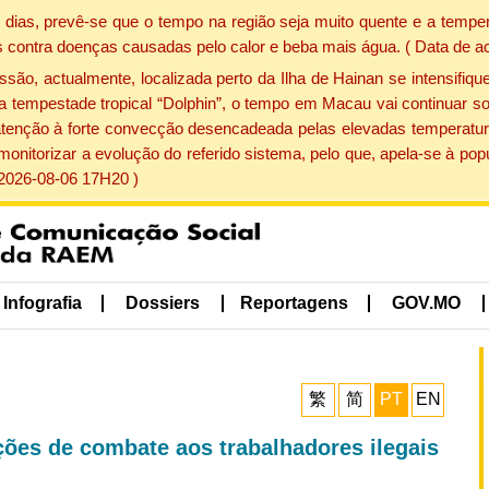
dias, prevê-se que o tempo na região seja muito quente e a temper
 contra doenças causadas pelo calor e beba mais água. ( Data de a
, actualmente, localizada perto da Ilha de Hainan se intensifique
a tempestade tropical “Dolphin”, o tempo em Macau vai continuar so
atenção à forte convecção desencadeada pelas elevadas temperatur
 monitorizar a evolução do referido sistema, pelo que, apela-se à 
 2026-08-06 17H20 )
Infografia
Dossiers
Reportagens
GOV.MO
繁
简
PT
EN
ações de combate aos trabalhadores ilegais