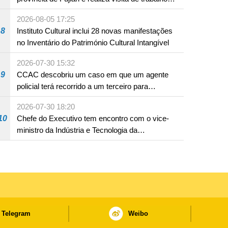
em Fuzhou
2026-08-05 17:25
8
Instituto Cultural inclui 28 novas manifestações
no Inventário do Património Cultural Intangível
2026-07-30 15:32
9
CCAC descobriu um caso em que um agente
policial terá recorrido a um terceiro para
assumir por si a culpa na sequência de uma
2026-07-30 18:20
infracção rodoviária
10
Chefe do Executivo tem encontro com o vice-
ministro da Indústria e Tecnologia da
Informação
Telegram
Weibo