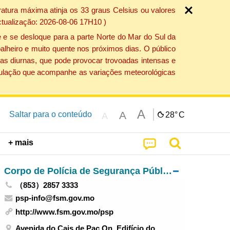
atura máxima atinja os 33 graus Celsius ou valores
ctualização: 2026-08-06 17H10 )
 e se desloque para a parte Norte do Mar do Sul da
alheiro e muito quente nos próximos dias. O público
as diurnas, que pode provocar trovoadas intensas e
população que acompanhe as variações meteorológicas
A
A
Saltar para o conteúdo
28°
C
A
+ mais
Corpo de Polícia de Segurança Pública
（853）2857 3333
psp-info@fsm.gov.mo
http://www.fsm.gov.mo/psp
Avenida do Cais de Pac On, Edifício do