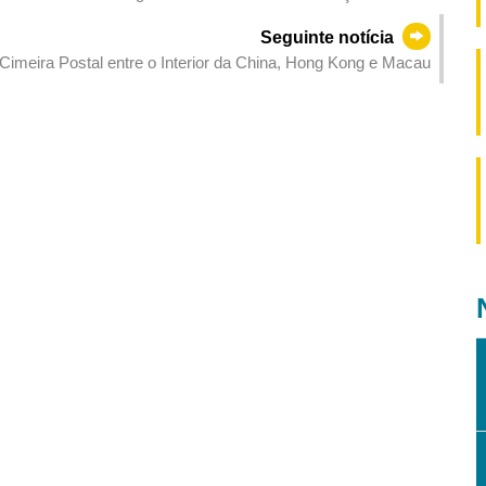
lta qualidade dos serviços do sector de turismo
Seguinte notícia
imeira Postal entre o Interior da China, Hong Kong e Macau