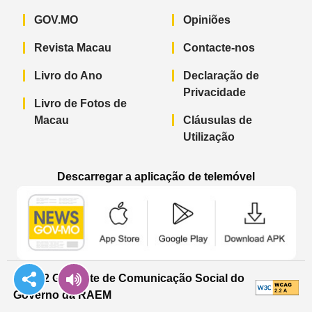
GOV.MO
Opiniões
Revista Macau
Contacte-nos
Livro do Ano
Declaração de
Privacidade
Livro de Fotos de
Macau
Cláusulas de
Utilização
Descarregar a aplicação de telemóvel
Aplicação de telemóvel “Notícias do G
Aplicação de telemóvel “
Aplicação 
© 2022 Gabinete de Comunicação Social do
Governo da RAEM