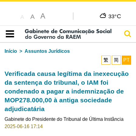
A
C
A
33°
A
Pesq
Índice
Início
Assuntos Jurídicos
繁
简
PT
Verificada causa legítima da inexecução
da sentença do tribunal, o IAM foi
condenado a pagar a indemnização de
MOP278.000,00 à antiga sociedade
adjudicatária
Gabinete do Presidente do Tribunal de Última Instância
2025-06-16 17:14