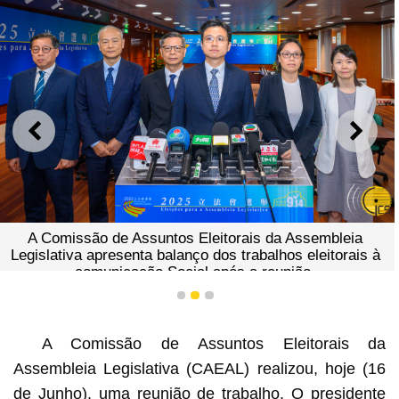
ANTERIOR
SEGU
A Comissão de Assuntos Eleitorais da Assembleia
Legislativa apresenta balanço dos trabalhos eleitorais à
comunicação Social após a reunião.
1
2
3
A Comissão de Assuntos Eleitorais da
Assembleia Legislativa (CAEAL) realizou, hoje (16
de Junho), uma reunião de trabalho. O presidente