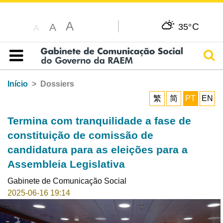
A
C
A
35°
A
Pesq
Índice
Início
Dossiers
繁
简
PT
EN
Termina com tranquilidade a fase de
constituição de comissão de
candidatura para as eleições para a
Assembleia Legislativa
Gabinete de Comunicação Social
2025-06-16 19:14