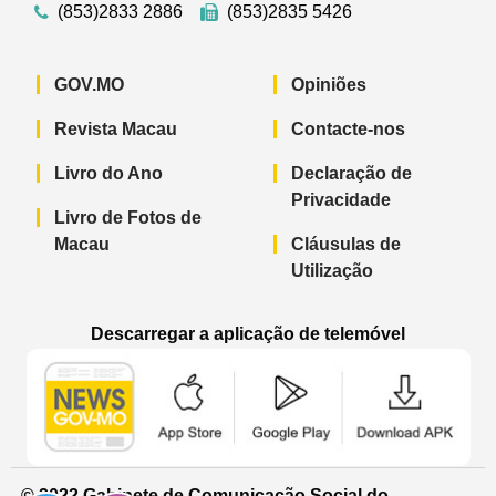
(853)2833 2886
(853)2835 5426
GOV.MO
Opiniões
Revista Macau
Contacte-nos
Livro do Ano
Declaração de
Privacidade
Livro de Fotos de
Macau
Cláusulas de
Utilização
Descarregar a aplicação de telemóvel
Aplicação de telemóvel “Notícias do G
Aplicação de telemóvel “
Aplicação 
© 2022 Gabinete de Comunicação Social do