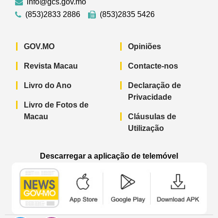
info@gcs.gov.mo
(853)2833 2886
(853)2835 5426
GOV.MO
Opiniões
Revista Macau
Contacte-nos
Livro do Ano
Declaração de
Privacidade
Livro de Fotos de
Macau
Cláusulas de
Utilização
Descarregar a aplicação de telemóvel
Aplicação de telemóvel “Notícias do G
Aplicação de telemóvel “
Aplicação 