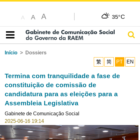
A
C
A
35°
A
Pesq
Índice
Início
Dossiers
繁
简
PT
EN
Termina com tranquilidade a fase de
constituição de comissão de
candidatura para as eleições para a
Assembleia Legislativa
Gabinete de Comunicação Social
2025-06-16 19:14