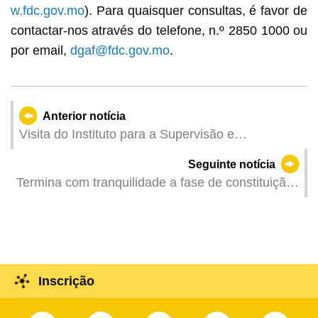
w.fdc.gov.mo
). Para quaisquer consultas, é favor de
contactar-nos através do telefone, n.º 2850 1000 ou
por email,
dgaf@fdc.gov.mo
.
Anterior notícia
Visita do Instituto para a Supervisão e
Administração Farmacêutica de Macau ao
Seguinte notícia
Vietname para participar no Fórum para a
Termina com tranquilidade a fase de constituição
Harmonização de Medicamentos Fitoterápicos na
de comissão de candidatura para as eleições
Região do Pacífico Ocidental
para a Assembleia Legislativa
Inscrição