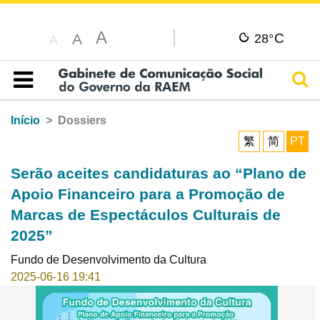
A
C
A
28°
A
Pesq
Índice
Início
Dossiers
繁
简
PT
Serão aceites candidaturas ao “Plano de
Apoio Financeiro para a Promoção de
Marcas de Espectáculos Culturais de
2025”
Fundo de Desenvolvimento da Cultura
2025-06-16 19:41