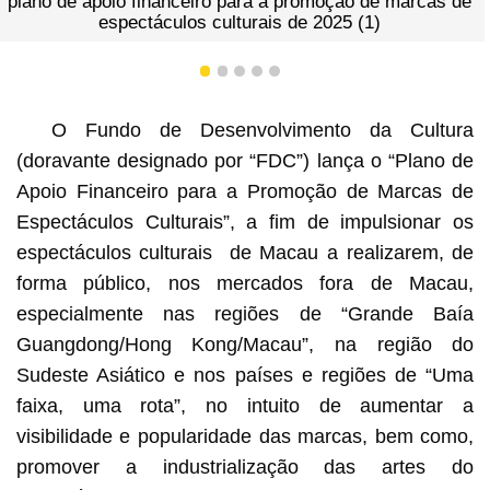
eiro para a promoção de marcas de
plano de apoio financ
s culturais de 2025 (1)
espectáculo
1
2
3
4
5
O Fundo de Desenvolvimento da Cultura
(doravante designado por “FDC”) lança o “Plano de
Apoio Financeiro para a Promoção de Marcas de
Espectáculos Culturais”, a fim de impulsionar os
espectáculos culturais de Macau a realizarem, de
forma público, nos mercados fora de Macau,
especialmente nas regiões de “Grande Baía
Guangdong/Hong Kong/Macau”, na região do
Sudeste Asiático e nos países e regiões de “Uma
faixa, uma rota”, no intuito de aumentar a
visibilidade e popularidade das marcas, bem como,
promover a industrialização das artes do