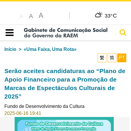
A
C
A
33°
A
Pesq
Índice
Início
«Uma Faixa, Uma Rota»
繁
简
PT
Serão aceites candidaturas ao “Plano de
Apoio Financeiro para a Promoção de
Marcas de Espectáculos Culturais de
2025”
Fundo de Desenvolvimento da Cultura
2025-06-16 19:41