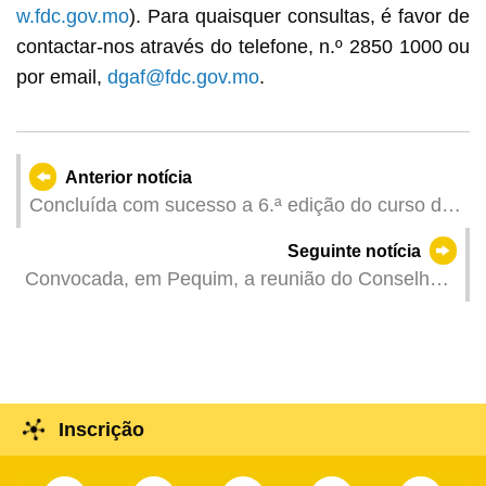
w.fdc.gov.mo
). Para quaisquer consultas, é favor de
contactar-nos através do telefone, n.º 2850 1000 ou
por email,
dgaf@fdc.gov.mo
.
Anterior notícia
Concluída com sucesso a 6.ª edição do curso de
formação em matéria fiscal da Academia Fiscal
Seguinte notícia
de Macau no Quadro da Iniciativa “Uma Faixa,
Convocada, em Pequim, a reunião do Conselho
Uma Rota”
do Mecanismo de Cooperação sobre
Administração Fiscal, no âmbito da iniciativa
“Uma Faixa, Uma Rota”
Inscrição