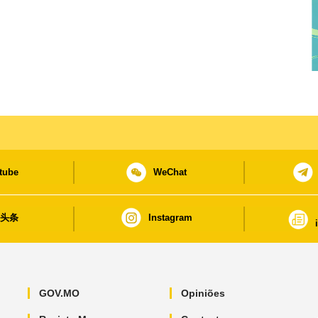
tube
WeChat
日头条
Instagram
GOV.MO
Opiniões