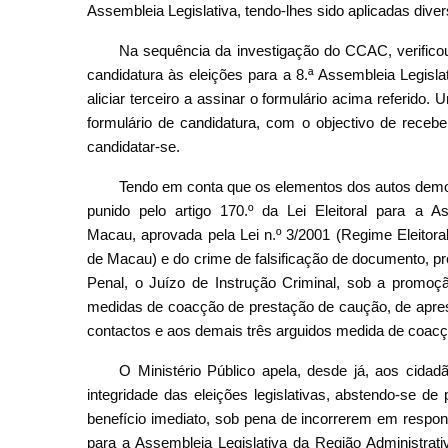
Assembleia Legislativa, tendo-lhes sido aplicadas div
Na sequência da investigação do CCAC, verificou
candidatura às eleições para a 8.ª Assembleia Legisla
aliciar terceiro a assinar o formulário acima referido. 
formulário de candidatura, com o objectivo de recebe
candidatar-se.
Tendo em conta que os elementos dos autos demons
punido pelo artigo 170.º da Lei Eleitoral para a A
Macau, aprovada pela Lei n.º 3/2001 (Regime Eleitora
de Macau) e do crime de falsificação de documento, prev
Penal, o Juízo de Instrução Criminal, sob a promoção
medidas de coacção de prestação de caução, de aprese
contactos e aos demais três arguidos medida de coac
O Ministério Público apela, desde já, aos cidad
integridade das eleições legislativas, abstendo-se de 
benefício imediato, sob pena de incorrerem em responsa
para a Assembleia Legislativa da Região Administra