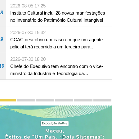
em Fuzhou
2026-08-05 17:25
8
Instituto Cultural inclui 28 novas manifestações
no Inventário do Património Cultural Intangível
2026-07-30 15:32
9
CCAC descobriu um caso em que um agente
policial terá recorrido a um terceiro para
assumir por si a culpa na sequência de uma
2026-07-30 18:20
infracção rodoviária
10
Chefe do Executivo tem encontro com o vice-
ministro da Indústria e Tecnologia da
Informação
Divulgação e promoção
Macau, Êxitos de "Um País, Dois Sistemas": Transmi
Chefe do Executivo apresenta a 18 de Novem
LAG em Grande Plano
Segundo Plano Quinquenal de
Zona de Cooperação 
PhotoBook20