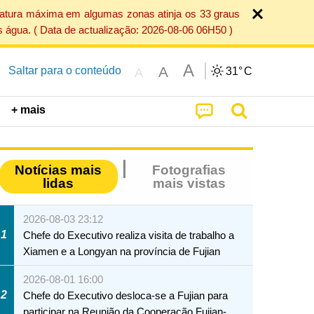
ratura máxima em algumas zonas atinja os 33 graus
 água. ( Data de actualização: 2026-08-06 06H50 )
A
A
Saltar para o conteúdo
31°
C
A
+ mais
Notícias mais
Fotografias
lidas
mais vistas
2026-08-03 23:12
1
Chefe do Executivo realiza visita de trabalho a
Xiamen e a Longyan na província de Fujian
2026-08-01 16:00
2
Chefe do Executivo desloca-se a Fujian para
participar na Reunião da Cooperação Fujian-