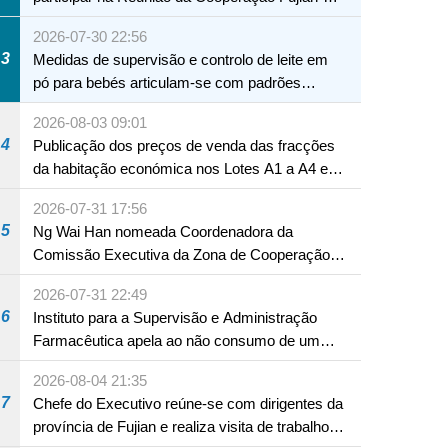
Macau
2026-07-30 22:56
3
Medidas de supervisão e controlo de leite em
pó para bebés articulam-se com padrões
internacionais Serviços interdepartamentais
2026-08-03 09:01
envidam esforços para assegurar a saúde dos
4
Publicação dos preços de venda das fracções
bebés e crianças, assim como a segurança
da habitação económica nos Lotes A1 a A4 e
alimentar
A12 da Zona A dos Novos Aterros
2026-07-31 17:56
5
Ng Wai Han nomeada Coordenadora da
Comissão Executiva da Zona de Cooperação
Aprofundada entre Guangdong e Macau em
2026-07-31 22:49
Hengqin
6
Instituto para a Supervisão e Administração
Farmacêutica apela ao não consumo de um
produto com substâncias medicamentosas
2026-08-04 21:35
ocidentais
7
Chefe do Executivo reúne-se com dirigentes da
província de Fujian e realiza visita de trabalho