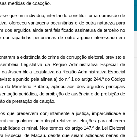
ersas medidas de coacção.
-se que um indivíduo, intentando constituir uma comissão de
tiva, ofereceu vantagens pecuniárias e de outra natureza para
Um dos arguidos ainda terá falsificado assinatura de terceiro no
r contrapartidas pecuniárias de outro arguido interessado em
tram a existência do crime de corrupção eleitoral, previsto e
ssembleia Legislativa da Região Administrativa Especial de
l da Assembleia Legislativa da Região Administrativa Especial
isto e punido pela alínea a) do n.º 1 do artigo 244.º do Código
 do Ministério Público, aplicou aos dois arguidos principais
ntação periódica, de proibição de ausência e de proibição de
ção de prestação de caução.
ãos que preservem conjuntamente a justiça, imparcialidade e
praticar qualquer acto ilegal relativo às eleições para obterem
bilidade criminal. Nos termos do artigo 147.º da Lei Eleitoral
tiva Especial de Macau, desde que sejam aplicadas penas de