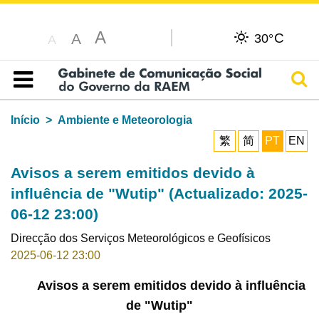
A
C
A
30°
A
Pesq
Índice
Início
Ambiente e Meteorologia
繁
简
PT
EN
Avisos a serem emitidos devido à
influência de "Wutip" (Actualizado: 2025-
06-12 23:00)
Direcção dos Serviços Meteorológicos e Geofísicos
2025-06-12 23:00
Avisos a serem emitidos devido à influência
de "Wutip"