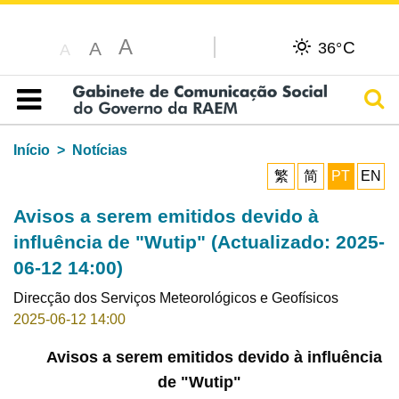
A
C
A
36°
A
Pesq
Índice
Início
Notícias
繁
简
PT
EN
Avisos a serem emitidos devido à
influência de "Wutip" (Actualizado: 2025-
06-12 14:00)
Direcção dos Serviços Meteorológicos e Geofísicos
2025-06-12 14:00
Avisos a serem emitidos devido à influência
de "Wutip"