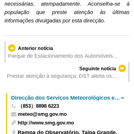
necessárias, atempadamente. Aconselha-se à
população que preste atenção às últimas
informações divulgadas por esta direcção.
Anterior notícia
Parque de Estacionamento dos Automóveis
Pesados de Passageiros do Centro Modal de
Seguinte notícia
Transportes da Barra implementa primeira hora
Prestar atenção à segurança: DST alerta os
gratuita
visitantes para acompanharem de perto
informações sobre o tufão e actividades
Direcção dos Serviços Meteorológicos e Geofísicos
programadas
（853）8898 6223
meteo@smg.gov.mo
http://www.smg.gov.mo
Rampa do Observatório, Taipa Grande,