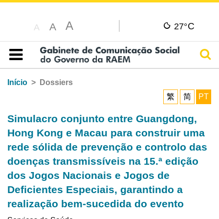
A
C
A
27°
A
Pesq
Índice
Início
Dossiers
繁
简
PT
Simulacro conjunto entre Guangdong,
Hong Kong e Macau para construir uma
rede sólida de prevenção e controlo das
doenças transmissíveis na 15.ª edição
dos Jogos Nacionais e Jogos de
Deficientes Especiais, garantindo a
realização bem-sucedida do evento