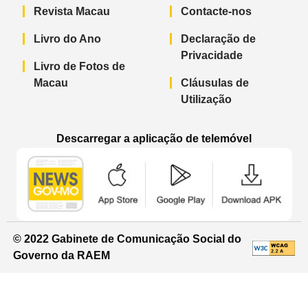
Revista Macau
Contacte-nos
Livro do Ano
Declaração de
Privacidade
Livro de Fotos de
Macau
Cláusulas de
Utilização
Descarregar a aplicação de telemóvel
Aplicação de telemóvel “Notícias do G
Aplicação de telemóvel “
Aplicação 
© 2022 Gabinete de Comunicação Social do
Governo da RAEM