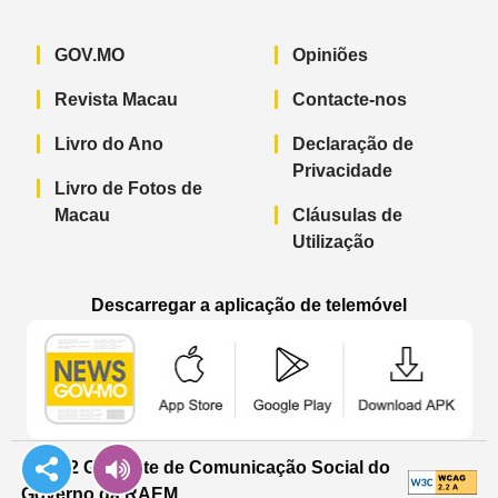
GOV.MO
Opiniões
Revista Macau
Contacte-nos
Livro do Ano
Declaração de
Privacidade
Livro de Fotos de
Macau
Cláusulas de
Utilização
Descarregar a aplicação de telemóvel
Aplicação de telemóvel “Notícias do G
Aplicação de telemóvel “
Aplicação 
© 2022 Gabinete de Comunicação Social do
Governo da RAEM