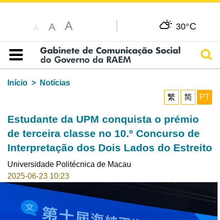
A
C
A
30°
A
Pesq
Índice
Início
Notícias
繁
简
PT
Estudante da UPM conquista o prémio
de terceira classe no 10.º Concurso de
Interpretação dos Dois Lados do Estreito
Universidade Politécnica de Macau
2025-06-23 10:23