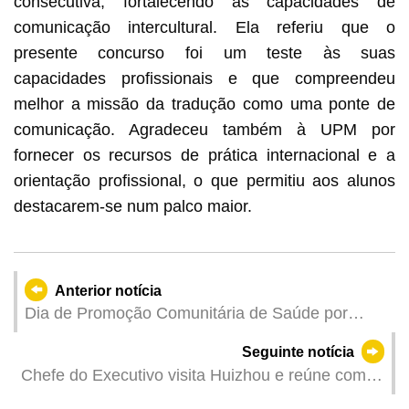
consecutiva, fortalecendo as capacidades de
comunicação intercultural. Ela referiu que o
presente concurso foi um teste às suas
capacidades profissionais e que compreendeu
melhor a missão da tradução como uma ponte de
comunicação. Agradeceu também à UPM por
fornecer os recursos de prática internacional e a
orientação profissional, o que permitiu aos alunos
destacarem-se num palco maior.
Anterior notícia
Dia de Promoção Comunitária de Saúde por
Exercícios de Alongamento, realizado pelos
Seguinte notícia
Serviços de Saúde e MGM, com vista a elevar a
Chefe do Executivo visita Huizhou e reúne com o
consciência dos residentes sobre a auto-gestão
secretário do Comité Municipal do PCC
da saúde e contribuir para a construção de uma