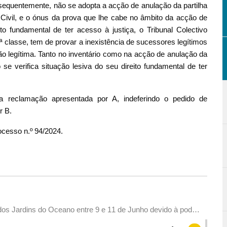
sequentemente, não se adopta a acção de anulação da partilha
o Civil, e o ónus da prova que lhe cabe no âmbito da acção de
to fundamental de ter acesso à justiça, o Tribunal Colectivo
ª classe, tem de provar a inexistência de sucessores legítimos
ão legítima. Tanto no inventário como na acção de anulação da
 se verifica situação lesiva do seu direito fundamental de ter
a reclamação apresentada por A, indeferindo o pedido de
r B.
ocesso n.º 94/2024.
. dos Jardins do Oceano entre 9 e 11 de Junho devido à poda e