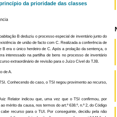
rincípio da prioridade das classes
ância
abitação B deduziu o processo especial de inventário junto do
 existência de união de facto com C. Realizada a conferência de
ue B era o único herdeiro de C. Após a prolação da sentença, o
ra interessado na partilha de bens no processo de inventário
ecurso extraordinário de revisão para o Juízo Cível do TJB.
o de A.
o TSI. Conhecendo do caso, o TSI negou provimento ao recurso,
Juiz Relator indicou que, uma vez que o TSI confirmou, por
o mérito da causa, nos termos do art.º 638.º, n.º 2, do Código
 cabe recurso para o TUI. Por conseguinte, decidiu pela não