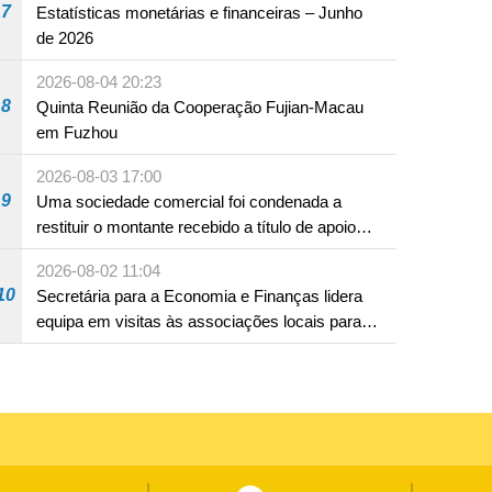
7
Estatísticas monetárias e financeiras – Junho
de 2026
2026-08-04 20:23
8
Quinta Reunião da Cooperação Fujian-Macau
em Fuzhou
2026-08-03 17:00
9
Uma sociedade comercial foi condenada a
restituir o montante recebido a título de apoio
pecuniário para combater a epidemia de 2022,
2026-08-02 11:04
por não ter sido provado que reunia os
10
Secretária para a Economia e Finanças lidera
requisitos para a sua atribuição
equipa em visitas às associações locais para
consolidar consensos e promover os trabalhos
nas áreas económica e social