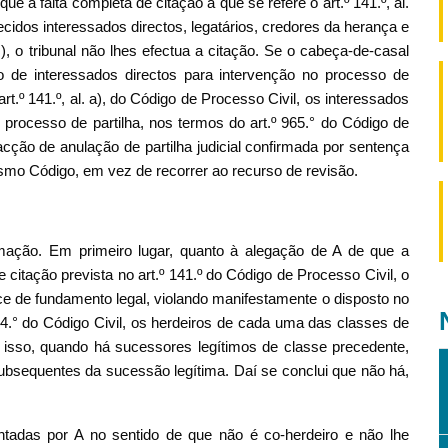
e a falta completa de citação a que se refere o art.º 141.º, al.
cidos interessados directos, legatários, credores da herança e
s), o tribunal não lhes efectua a citação. Se o cabeça-de-casal
ão de interessados directos para intervenção no processo de
 art.º 141.º, al. a), do Código de Processo Civil, os interessados
rocesso de partilha, nos termos do art.º 965.° do Código de
acção de anulação de partilha judicial confirmada por sentença
esmo Código, em vez de recorrer ao recurso de revisão.
.
mação. Em primeiro lugar, quanto à alegação de A de que a
e citação prevista no art.º 141.º do Código de Processo Civil, o
ce de fundamento legal, violando manifestamente o disposto no
974.° do Código Civil, os herdeiros de cada uma das classes de
 isso, quando há sucessores legítimos de classe precedente,
ubsequentes da sucessão legítima. Daí se conclui que não há,
tadas por A no sentido de que não é co-herdeiro e não lhe