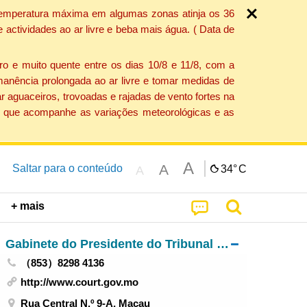
a temperatura máxima em algumas zonas atinja os 36
actividades ao ar livre e beba mais água. ( Data de
o e muito quente entre os dias 10/8 e 11/8, com a
anência prolongada ao ar livre e tomar medidas de
 aguaceiros, trovoadas e rajadas de vento fortes na
ção que acompanhe as variações meteorológicas e as
A
A
Saltar para o conteúdo
34°
C
A
+ mais
Gabinete do Presidente do Tribunal de Última Instância
（853）8298 4136
http://www.court.gov.mo
Rua Central N.º 9-A, Macau