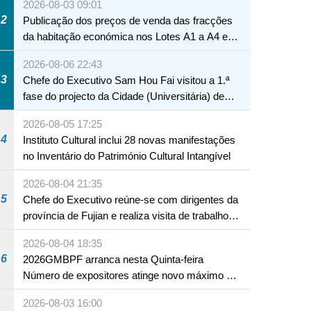
2026-08-03 09:01
2
Publicação dos preços de venda das fracções
da habitação económica nos Lotes A1 a A4 e
A12 da Zona A dos Novos Aterros
2026-08-06 22:43
3
Chefe do Executivo Sam Hou Fai visitou a 1.ª
fase do projecto da Cidade (Universitária) de
Educação Internacional de Macau e Hengqin
2026-08-05 17:25
4
Instituto Cultural inclui 28 novas manifestações
no Inventário do Património Cultural Intangível
2026-08-04 21:35
5
Chefe do Executivo reúne-se com dirigentes da
província de Fujian e realiza visita de trabalho
em Fuzhou
2026-08-04 18:35
6
2026GMBPF arranca nesta Quinta-feira
Número de expositores atinge novo máximo em
18 anos
2026-08-03 16:00