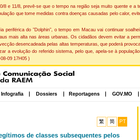
 10/8 e 11/8, prevê-se que o tempo na região seja muito quente e 
pulação que tome medidas contra doenças causadas pelo calor, evite 
periférica do "Dolphin", o tempo em Macau vai continuar soalheir
aus mais alta nas áreas urbanas. Os cidadãos devem evitar a perm
vecção desencadeada pelas altas temperaturas, que poderá provocar
izar a evolução do referido sistema, pelo que, apela-se à popula
-08-09 17H05 )
Infografia
Dossiers
Reportagens
GOV.MO
繁
简
PT
legítimos de classes subsequentes pelos