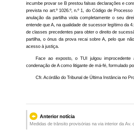
incumbe provar se B prestou falsas declarações e con
prevista no art.º 1026.º, n.º 1, do Código de Process
anulação da partilha viola completamente o seu direi
entende que A, na qualidade de sucessor legítimo da 4.
de classes precedentes para obter o direito de sucess
partilha, o ónus da prova recai sobre A, pelo que não
acesso à justiça.
Face ao exposto, o TUI julgou improcedente 
condenação de A como litigante de má-fé, formulado po
Cfr. Acórdão do Tribunal de Última Instância no Pr
Anterior notícia
Medidas de trânsito provisórias na via interior da Av
remoção de árvores