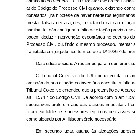
admissão do recurso. O Juiz Relator esclareceu ainda qu
a) do Código de Processo Civil quando, existindo conhe
donatários (na hipótese de haver herdeiros legitimário
prestar falsas declarações, resultando na não citaç
partilha, tal não configura a falta de citação prevista no
podem deduzir intervenção espontânea no decurso do p
Processo Civil, ou, findo o mesmo processo, intentar 
transitada em julgado nos termos do art.º 1026.º do m
Da aludida decisão A reclamou para a conferência
O Tribunal Colectivo do TUI conheceu da recla
omissão da sua citação no inventário constitui a falta d
Tribunal Colectivo entendeu que a pretensão de A care
art.º 1974.° do Código Civil. De acordo com o art.º 1
sucessíveis preferem aos das classes imediatas. Por
ficam excluídos os sucessores legítimos de classes s
como alegado por A, litisconsórcio necessário.
Em segundo lugar, quanto às alegações apresen