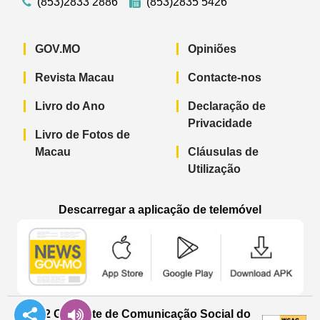
(853)2833 2886
(853)2835 5426
GOV.MO
Opiniões
Revista Macau
Contacte-nos
Livro do Ano
Declaração de
Privacidade
Livro de Fotos de
Macau
Cláusulas de
Utilização
Descarregar a aplicação de telemóvel
Aplicação de telemóvel “Notícias do G
Aplicação de telemóvel “
Aplicação 
© 2022 Gabinete de Comunicação Social do