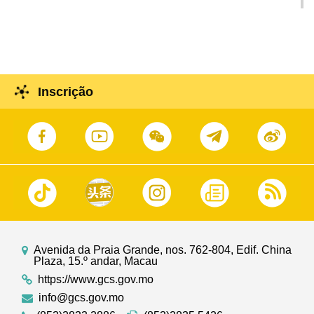
gastronomia: Inaugurado “POP MART MACAO
CITYWALK” com presença de quatro
personagens super-populares para promover
fluxos de visitantes e consumo nas zonas
comunitárias de Macau
Inscrição
Avenida da Praia Grande, nos. 762-804, Edif. China
Plaza, 15.º andar, Macau
https://www.gcs.gov.mo
info@gcs.gov.mo