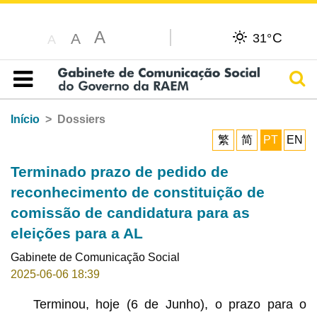
A
C
A
31°
A
Pesq
Índice
Início
Dossiers
繁
简
PT
EN
Terminado prazo de pedido de
reconhecimento de constituição de
comissão de candidatura para as
eleições para a AL
Gabinete de Comunicação Social
2025-06-06 18:39
Terminou, hoje (6 de Junho), o prazo para o