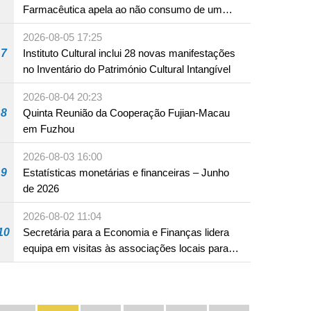
Farmacêutica apela ao não consumo de um
produto com substâncias medicamentosas
2026-08-05 17:25
ocidentais
7
Instituto Cultural inclui 28 novas manifestações
no Inventário do Património Cultural Intangível
2026-08-04 20:23
8
Quinta Reunião da Cooperação Fujian-Macau
em Fuzhou
2026-08-03 16:00
9
Estatísticas monetárias e financeiras – Junho
de 2026
2026-08-02 11:04
10
Secretária para a Economia e Finanças lidera
equipa em visitas às associações locais para
consolidar consensos e promover os trabalhos
nas áreas económica e social
Divulgação e promoção