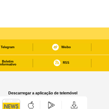
Telegram
Weibo
Boletim
RSS
informativo
Descarregar a aplicação de telemóvel
Aplicação de telemóvel “Notícias do Governo
Aplicação de telemóvel “Notícia
Aplicação de telem