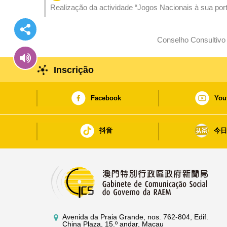
Realização da actividade “Jogos Nacionais à sua port
o grande evento desportivo
Conselho Consultivo 
Inscrição
Facebook
You
抖音
今
Avenida da Praia Grande, nos. 762-804, Edif.
China Plaza, 15.º andar, Macau