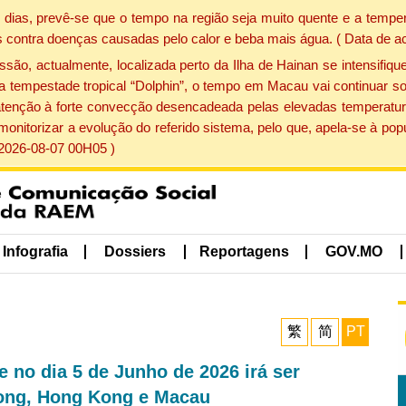
dias, prevê-se que o tempo na região seja muito quente e a temper
 contra doenças causadas pelo calor e beba mais água. ( Data de a
, actualmente, localizada perto da Ilha de Hainan se intensifique
a tempestade tropical “Dolphin”, o tempo em Macau vai continuar so
atenção à forte convecção desencadeada pelas elevadas temperatur
 monitorizar a evolução do referido sistema, pelo que, apela-se à 
 2026-08-07 00H05 )
Infografia
Dossiers
Reportagens
GOV.MO
繁
简
PT
 no dia 5 de Junho de 2026 irá ser
ong, Hong Kong e Macau