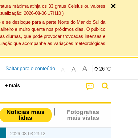
atura máxima atinja os 33 graus Celsius ou valores
ctualização: 2026-08-06 17H10 )
 e se desloque para a parte Norte do Mar do Sul da
alheiro e muito quente nos próximos dias. O público
as diurnas, que pode provocar trovoadas intensas e
população que acompanhe as variações meteorológicas
A
A
Saltar para o conteúdo
26°
C
A
+ mais
Notícias mais
Fotografias
lidas
mais vistas
2026-08-03 23:12