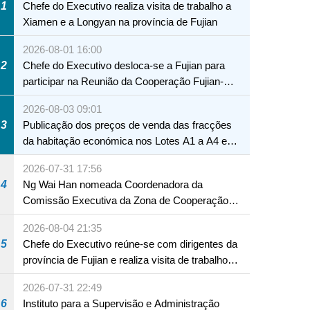
1
Chefe do Executivo realiza visita de trabalho a
Xiamen e a Longyan na província de Fujian
2026-08-01 16:00
2
Chefe do Executivo desloca-se a Fujian para
participar na Reunião da Cooperação Fujian-
Macau
2026-08-03 09:01
3
Publicação dos preços de venda das fracções
da habitação económica nos Lotes A1 a A4 e
A12 da Zona A dos Novos Aterros
2026-07-31 17:56
4
Ng Wai Han nomeada Coordenadora da
Comissão Executiva da Zona de Cooperação
Aprofundada entre Guangdong e Macau em
2026-08-04 21:35
Hengqin
5
Chefe do Executivo reúne-se com dirigentes da
província de Fujian e realiza visita de trabalho
em Fuzhou
2026-07-31 22:49
6
Instituto para a Supervisão e Administração