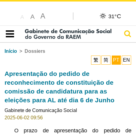
A
C
A
31°
A
Pesq
Índice
Início
Dossiers
繁
简
PT
EN
Apresentação do pedido de
reconhecimento de constituição de
comissão de candidatura para as
eleições para AL até dia 6 de Junho
Gabinete de Comunicação Social
2025-06-02 09:56
O prazo de apresentação do pedido de