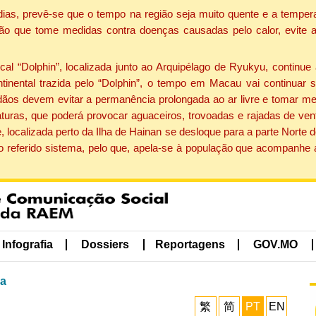
dias, prevê-se que o tempo na região seja muito quente e a tempe
ão que tome medidas contra doenças causadas pelo calor, evite ac
 “Dolphin”, localizada junto ao Arquipélago de Ryukyu, continue 
ntinental trazida pelo “Dolphin”, o tempo em Macau vai continuar
dãos devem evitar a permanência prolongada ao ar livre e tomar m
ras, que poderá provocar aguaceiros, trovoadas e rajadas de vento 
, localizada perto da Ilha de Hainan se desloque para a parte Norte
o referido sistema, pelo que, apela-se à população que acompanhe
Infografia
Dossiers
Reportagens
GOV.MO
ma
繁
简
PT
EN