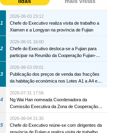
lidas
mais vistas
2026-08-03 23:12
1
Chefe do Executivo realiza visita de trabalho a
Xiamen e a Longyan na província de Fujian
2026-08-01 16:00
2
Chefe do Executivo desloca-se a Fujian para
participar na Reunião da Cooperação Fujian-
Macau
2026-08-03 09:01
3
Publicação dos preços de venda das fracções
da habitação económica nos Lotes A1 a A4 e
A12 da Zona A dos Novos Aterros
2026-07-31 17:56
4
Ng Wai Han nomeada Coordenadora da
Comissão Executiva da Zona de Cooperação
Aprofundada entre Guangdong e Macau em
2026-08-04 21:35
Hengqin
NTE
5
Chefe do Executivo reúne-se com dirigentes da
província de Fujian e realiza visita de trabalho