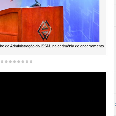
lho de Administração do ISSM, na cerimónia de encerramento
5
6
7
8
9
10
11
12
13