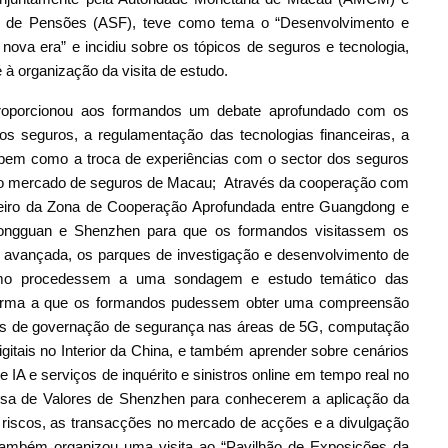
s de Pensões (ASF), teve como tema o “Desenvolvimento e
nova era” e incidiu sobre os tópicos de seguros e tecnologia,
à organização da visita de estudo.
proporcionou aos formandos um debate aprofundado com os
os seguros, a regulamentação das tecnologias financeiras, a
 bem como a troca de experiências com o sector dos seguros
do mercado de seguros de Macau; Através da cooperação com
eiro da Zona de Cooperação Aprofundada entre Guangdong e
Dongguan e Shenzhen para que os formandos visitassem os
 avançada, os parques de investigação e desenvolvimento de
 como procedessem a uma sondagem e estudo temático das
 forma a que os formandos pudessem obter uma compreensão
mas de governação de segurança nas áreas de 5G, computação
digitais no Interior da China, e também aprender sobre cenários
 IA e serviços de inquérito e sinistros online em tempo real no
olsa de Valores de Shenzhen para conhecerem a aplicação da
e riscos, as transacções no mercado de acções e a divulgação
 também organizou uma visita ao “Pavilhão de Exposições da