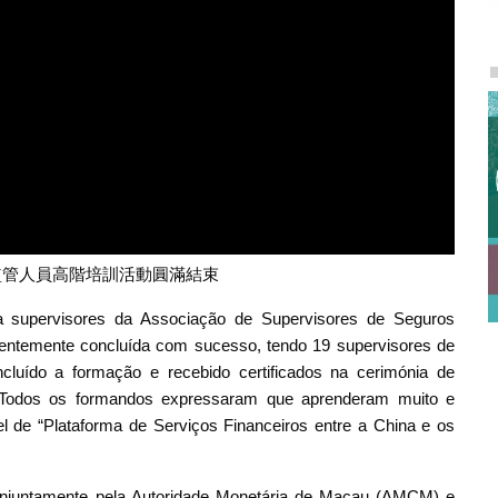
監管人員高階培訓活動圓滿結束
a supervisores da Associação de Supervisores de Seguros
entemente concluída com sucesso, tendo 19 supervisores de
luído a formação e recebido certificados na cerimónia de
. Todos os formandos expressaram que aprenderam muito e
e “Plataforma de Serviços Financeiros entre a China e os
onjuntamente pela Autoridade Monetária de Macau (AMCM) e