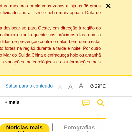
ratura máxima em algumas zonas atinja os 36 graus
tividades ao ar livre e beba mais água. ( Data de
a deslocar-se para Oeste, em direcção à região do
 soalheiro e muito quente nos próximos dias, com a
edidas de prevenção contra o calor, bem como estar
fortes na região durante a tarde e noite. Por outro
 do Mar do Sul da China e enfraqueça hoje ou amanhã
 as variações meteorológicas e as informações mais
A
A
Saltar para o conteúdo
29°
C
A
+ mais
Notícias mais
Fotografias