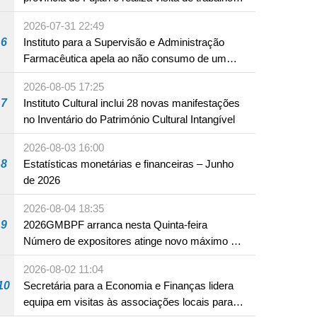
em Fuzhou
2026-07-31 22:49
6
Instituto para a Supervisão e Administração
Farmacêutica apela ao não consumo de um
produto com substâncias medicamentosas
2026-08-05 17:25
ocidentais
7
Instituto Cultural inclui 28 novas manifestações
no Inventário do Património Cultural Intangível
2026-08-03 16:00
8
Estatísticas monetárias e financeiras – Junho
de 2026
2026-08-04 18:35
9
2026GMBPF arranca nesta Quinta-feira
Número de expositores atinge novo máximo em
18 anos
2026-08-02 11:04
10
Secretária para a Economia e Finanças lidera
equipa em visitas às associações locais para