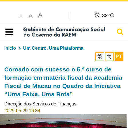
A
C
A
32°
A
Pesq
Índice
Início
Um Centro, Uma Plataforma
繁
简
PT
Coroado com sucesso o 5.º curso de
formação em matéria fiscal da Academia
Fiscal de Macau no Quadro da Iniciativa
“Uma Faixa, Uma Rota”
Direcção dos Serviços de Finanças
2025-05-29 16:34