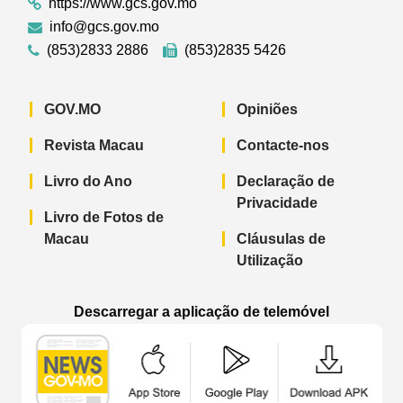
https://www.gcs.gov.mo
info@gcs.gov.mo
(853)2833 2886
(853)2835 5426
GOV.MO
Opiniões
Revista Macau
Contacte-nos
Livro do Ano
Declaração de
Privacidade
Livro de Fotos de
Macau
Cláusulas de
Utilização
Descarregar a aplicação de telemóvel
Aplicação de telemóvel “Notícias do G
Aplicação de telemóvel “
Aplicação 