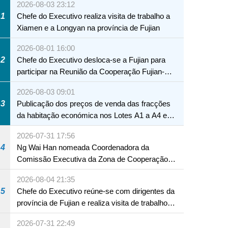
2026-08-03 23:12
1
Chefe do Executivo realiza visita de trabalho a
Xiamen e a Longyan na província de Fujian
2026-08-01 16:00
2
Chefe do Executivo desloca-se a Fujian para
participar na Reunião da Cooperação Fujian-
Macau
2026-08-03 09:01
3
Publicação dos preços de venda das fracções
da habitação económica nos Lotes A1 a A4 e
A12 da Zona A dos Novos Aterros
2026-07-31 17:56
4
Ng Wai Han nomeada Coordenadora da
Comissão Executiva da Zona de Cooperação
Aprofundada entre Guangdong e Macau em
2026-08-04 21:35
Hengqin
NTE
5
Chefe do Executivo reúne-se com dirigentes da
província de Fujian e realiza visita de trabalho
em Fuzhou
2026-07-31 22:49