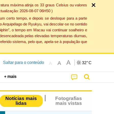
atura máxima atinja os 33 graus Celsius ou valores
ctualização: 2026-08-07 06H50 )
um certo tempo, e depois se desloque para a parte
do Arquipélago de Ryukyu, vai descolar-se no sentido
lphin”, o tempo em Macau vai continuar soalheiro e
o desencadeada pelas elevadas temperaturas diurnas,
eferido sistema, pelo que, apela-se à população que
A
A
Saltar para o conteúdo
32°
C
A
+ mais
Notícias mais
Fotografias
lidas
mais vistas