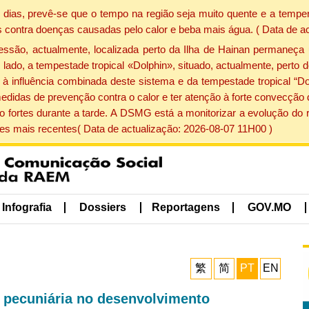
dias, prevê-se que o tempo na região seja muito quente e a temper
 contra doenças causadas pelo calor e beba mais água. ( Data de a
ão, actualmente, localizada perto da Ilha de Hainan permaneça 
lado, a tempestade tropical «Dolphin», situado, actualmente, perto 
à influência combinada deste sistema e da tempestade tropical “Do
edidas de prevenção contra o calor e ter atenção à forte convecçã
o fortes durante a tarde. A DSMG está a monitorizar a evolução do r
s mais recentes( Data de actualização: 2026-08-07 11H00 )
Infografia
Dossiers
Reportagens
GOV.MO
繁
简
PT
EN
o pecuniária no desenvolvimento