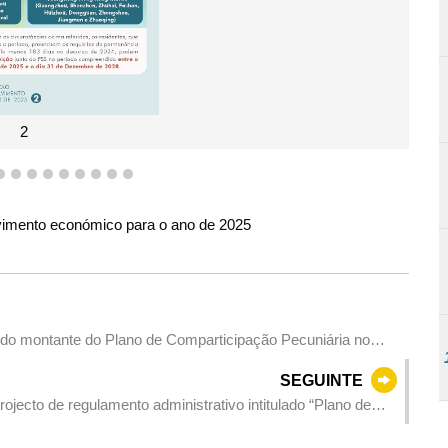
2
6
7
8
9
10
11
12
13
14
vimento económico para o ano de 2025
ria no
SEGUINTE
jecto de regulamento administrativo intitulado “Plano de
ómico para o ano de 2025”