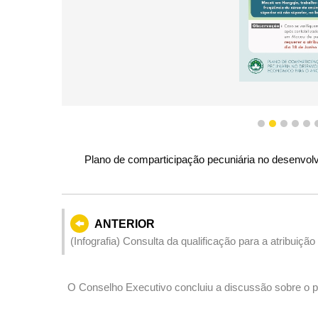
1
2
3
4
5
Plano de comparticipação pecuniária no desenvol
ANTERIOR
(Infografia) Consulta da qualificação para a atribuição do montante do Plano de Comparticipação Pecuniá
Desenvolvimento Económico para o ano de 2025
O Conselho Executivo concluiu a discussão sobre o pro
comparticipação pecuniária no desenvolvimento econ