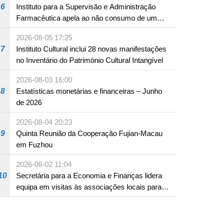
6
Instituto para a Supervisão e Administração
Farmacêutica apela ao não consumo de um
produto com substâncias medicamentosas
2026-08-05 17:25
ocidentais
7
Instituto Cultural inclui 28 novas manifestações
no Inventário do Património Cultural Intangível
2026-08-03 16:00
8
Estatísticas monetárias e financeiras – Junho
de 2026
2026-08-04 20:23
9
Quinta Reunião da Cooperação Fujian-Macau
em Fuzhou
2026-08-02 11:04
10
Secretária para a Economia e Finanças lidera
equipa em visitas às associações locais para
consolidar consensos e promover os trabalhos
nas áreas económica e social