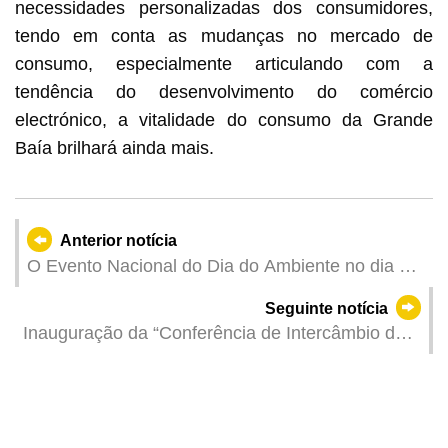
necessidades personalizadas dos consumidores,
tendo em conta as mudanças no mercado de
consumo, especialmente articulando com a
tendência do desenvolvimento do comércio
electrónico, a vitalidade do consumo da Grande
Baía brilhará ainda mais.
Anterior notícia
O Evento Nacional do Dia do Ambiente no dia 5
de Junho de 2026 irá ser realizado
Seguinte notícia
conjuntamente por Guangdong, Hong Kong e
Inauguração da “Conferência de Intercâmbio de
Macau
Desenvolvimento de Museus da Zona da Grande
Baía”Com foco no futuro dos museus para a
construção da Zona da Grande Baía humanista