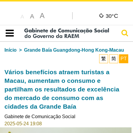
A
C
A
30°
A
Pesq
Índice
Início
Grande Baía Guangdong-Hong Kong-Macau
繁
简
PT
Vários benefícios atraem turistas a
Macau, aumentam o consumo e
partilham os resultados de excelência
do mercado de consumo com as
cidades da Grande Baía
Gabinete de Comunicação Social
2025-05-24 19:08