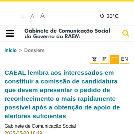
A
C
A
30°
A
Pesq
Índice
Início
Dossiers
繁
简
PT
EN
CAEAL lembra aos interessados em
constituir a comissão de candidatura
que devem apresentar o pedido de
reconhecimento o mais rapidamente
possível após a obtenção de apoio de
eleitores suficientes
Gabinete de Comunicação Social
2025-05-20 18:49