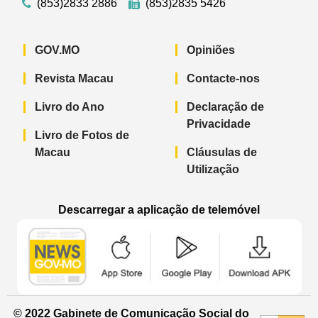
(853)2833 2886
(853)2835 5426
GOV.MO
Opiniões
Revista Macau
Contacte-nos
Livro do Ano
Declaração de
Privacidade
Livro de Fotos de
Macau
Cláusulas de
Utilização
Descarregar a aplicação de telemóvel
Aplicação de telemóvel “Notícias do G
Aplicação de telemóvel “
Aplicação 
© 2022 Gabinete de Comunicação Social do