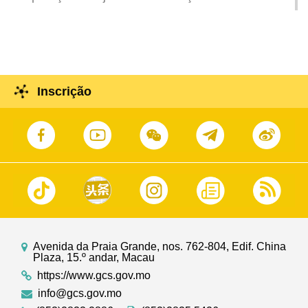
do trânsito no viaduto da Av. 1º de Maio na noite
de 23 de Maio até à manhã do dia seguinte
Inscrição
Avenida da Praia Grande, nos. 762-804, Edif. China
Plaza, 15.º andar, Macau
https://www.gcs.gov.mo
info@gcs.gov.mo