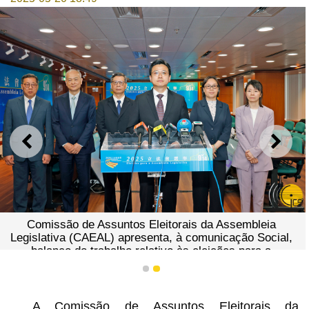
ANTERIOR
SEGU
Comissão de Assuntos Eleitorais da Assembleia
Legislativa (CAEAL) apresenta, à comunicação Social,
balanço do trabalho relativo às eleições para a
Assembleia Legislativa, no final da reunião.
1
2
A Comissão de Assuntos Eleitorais da