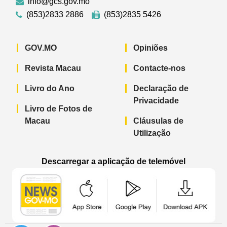
info@gcs.gov.mo
(853)2833 2886
(853)2835 5426
GOV.MO
Opiniões
Revista Macau
Contacte-nos
Livro do Ano
Declaração de
Privacidade
Livro de Fotos de
Macau
Cláusulas de
Utilização
Descarregar a aplicação de telemóvel
Aplicação de telemóvel “Notícias do G
Aplicação de telemóvel “
Aplicação 