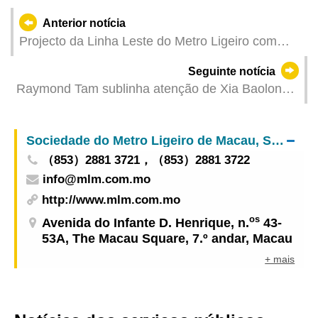
Anterior notícia
Projecto da Linha Leste do Metro Ligeiro com
bom andamento
Seguinte notícia
Raymond Tam sublinha atenção de Xia Baolong
na subida contínua do nível de qualidade de vida
da população
Sociedade do Metro Ligeiro de Macau, S.A.
（853）2881 3721，（853）2881 3722
info@mlm.com.mo
http://www.mlm.com.mo
os
Avenida do Infante D. Henrique, n.
43-
53A, The Macau Square, 7.º andar, Macau
+ mais