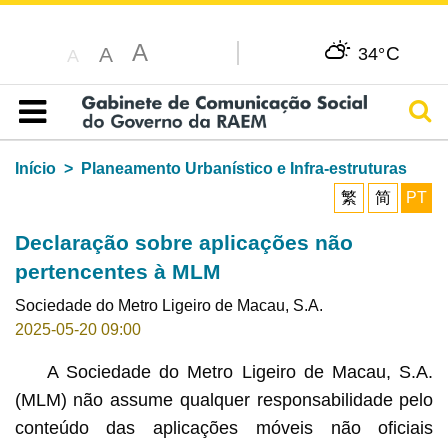
A
C
A
34°
A
Pesq
Índice
Início
Planeamento Urbanístico e Infra-estruturas
繁
简
PT
Declaração sobre aplicações não
pertencentes à MLM
Sociedade do Metro Ligeiro de Macau, S.A.
2025-05-20 09:00
A Sociedade do Metro Ligeiro de Macau, S.A.
(MLM) não assume qualquer responsabilidade pelo
conteúdo das aplicações móveis não oficiais