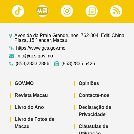
Avenida da Praia Grande, nos. 762-804, Edif. China
Plaza, 15.º andar, Macau
https://www.gcs.gov.mo
info@gcs.gov.mo
(853)2833 2886
(853)2835 5426
GOV.MO
Opiniões
Revista Macau
Contacte-nos
Livro do Ano
Declaração de
Privacidade
Livro de Fotos de
Macau
Cláusulas de
Utilização