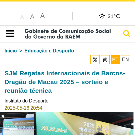
A
C
A
31°
A
Pesq
Índice
Início
Educação e Desporto
繁
简
PT
EN
SJM Regatas Internacionais de Barcos-
Dragão de Macau 2025 – sorteio e
reunião técnica
Instituto do Desporto
2025-05-16 20:54