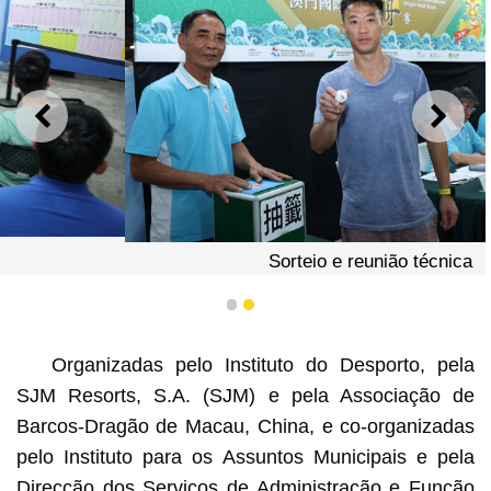
ANTERIOR
SEGU
Sorteio e reunião técnica
1
2
Organizadas pelo Instituto do Desporto, pela
SJM Resorts, S.A. (SJM) e pela Associação de
Barcos-Dragão de Macau, China, e co-organizadas
pelo Instituto para os Assuntos Municipais e pela
Direcção dos Serviços de Administração e Função