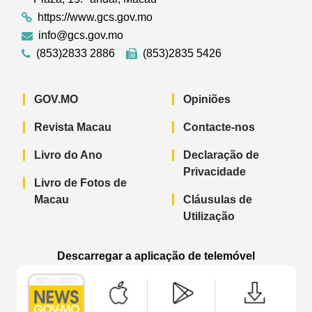
https://www.gcs.gov.mo
info@gcs.gov.mo
(853)2833 2886
(853)2835 5426
GOV.MO
Opiniões
Revista Macau
Contacte-nos
Livro do Ano
Declaração de
Privacidade
Livro de Fotos de
Macau
Cláusulas de
Utilização
Descarregar a aplicação de telemóvel
Aplicação de telemóvel “Notícias do G
Aplicação de telemóvel “
Aplicação 