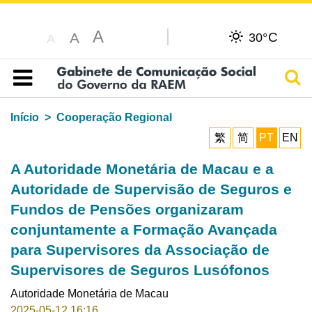
A
C
A
30°
A
Pesq
Índice
Início
Cooperação Regional
繁
简
PT
EN
A Autoridade Monetária de Macau e a
Autoridade de Supervisão de Seguros e
Fundos de Pensões organizaram
conjuntamente a Formação Avançada
para Supervisores da Associação de
Supervisores de Seguros Lusófonos
Autoridade Monetária de Macau
2025-05-12 16:16