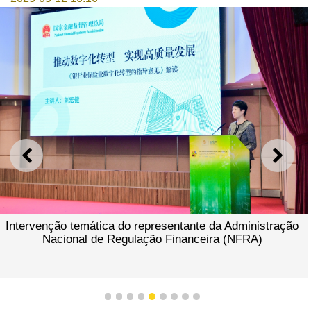
ANTERIOR
SEGU
Intervenção temática do representante da Administração
Nacional de Regulação Financeira (NFRA)
1
2
3
4
5
6
7
8
9