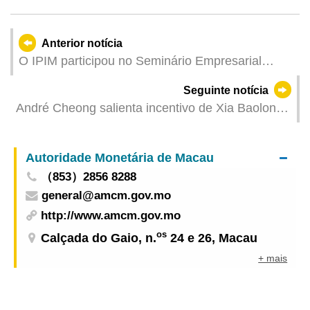
Anterior notícia
O IPIM participou no Seminário Empresarial
China – Brasil em Pequim para alargar o espaço
Seguinte notícia
de cooperação com o Brasil
André Cheong salienta incentivo de Xia Baolong
às associações patriotas para apoiarem
plenamente a acção governativa nos termos da
Autoridade Monetária de Macau
Lei
（853）2856 8288
general@amcm.gov.mo
http://www.amcm.gov.mo
os
Calçada do Gaio, n.
24 e 26, Macau
+ mais