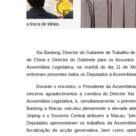
Director Xia Baolong reúne com os deputados do 
Xia Baolong, Director do Gabinete de Trabalho 
da China e Director do Gabinete para os Assunto
Assembleia Legislativa, na manhã do dia 11 de M
estiveram presentes todos os Deputados à Assembleia 
Durante o encontro, o Presidente da Assembleia 
sinceros agradecimentos à comitiva do Director Xi
Assembleia Legislativa, é, simultaneamente, o primei
Baolong a Macau veiculou plenamente a elevada atenç
Jinping e o Governo Central atribuem a Macau, “pér
Deputados apresentaram os trabalhos da Assembleia L
fiscalização da acção governativa, bem como opin