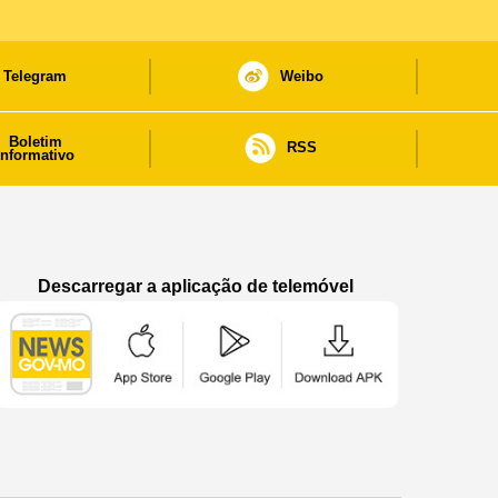
Telegram
Weibo
Boletim
RSS
informativo
Descarregar a aplicação de telemóvel
Aplicação de telemóvel “Notícias do Governo
Aplicação de telemóvel “Notícia
Aplicação de telem