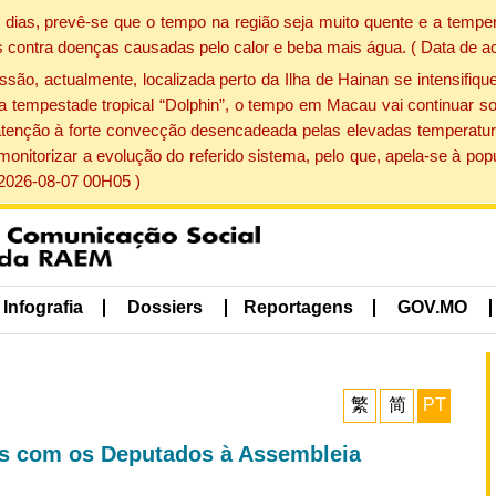
dias, prevê-se que o tempo na região seja muito quente e a temper
 contra doenças causadas pelo calor e beba mais água. ( Data de a
, actualmente, localizada perto da Ilha de Hainan se intensifique
a tempestade tropical “Dolphin”, o tempo em Macau vai continuar so
atenção à forte convecção desencadeada pelas elevadas temperatur
 monitorizar a evolução do referido sistema, pelo que, apela-se à 
 2026-08-07 00H05 )
Infografia
Dossiers
Reportagens
GOV.MO
繁
简
PT
es com os Deputados à Assembleia