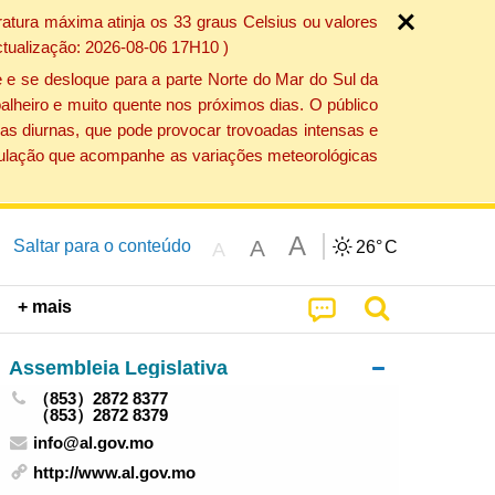
atura máxima atinja os 33 graus Celsius ou valores
ctualização: 2026-08-06 17H10 )
 e se desloque para a parte Norte do Mar do Sul da
alheiro e muito quente nos próximos dias. O público
as diurnas, que pode provocar trovoadas intensas e
população que acompanhe as variações meteorológicas
A
A
Saltar para o conteúdo
26°
C
A
+ mais
Assembleia Legislativa
（853）2872 8377
（853）2872 8379
info@al.gov.mo
http://www.al.gov.mo