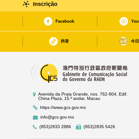
Inscrição
Facebook
You
抖音
今
Avenida da Praia Grande, nos. 762-804, Edif.
China Plaza, 15.º andar, Macau
https://www.gcs.gov.mo
info@gcs.gov.mo
(853)2833 2886
(853)2835 5426