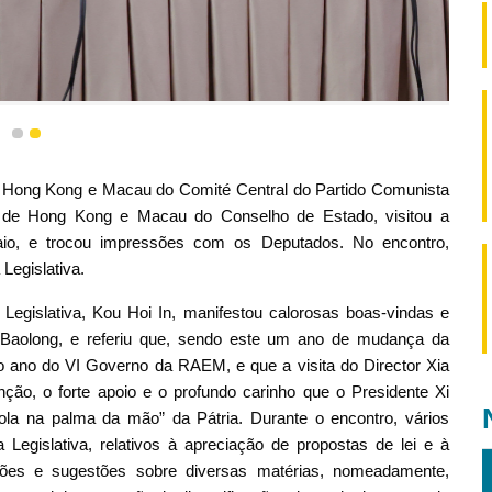
plenário da Assembleia Legislativa para troca de ideias.
1
2
de Hong Kong e Macau do Comité Central do Partido Comunista
s de Hong Kong e Macau do Conselho de Estado, visitou a
aio, e trocou impressões com os Deputados. No encontro,
Legislativa.
Legislativa, Kou Hoi In, manifestou calorosas boas-vindas e
a Baolong, e referiu que, sendo este um ano de mudança da
ro ano do VI Governo da RAEM, e que a visita do Director Xia
ão, o forte apoio e o profundo carinho que o Presidente Xi
ola na palma da mão” da Pátria. Durante o encontro, vários
egislativa, relativos à apreciação de propostas de lei e à
iões e sugestões sobre diversas matérias, nomeadamente,