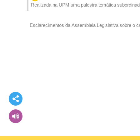
Realizada na UPM uma palestra temática subordinada 
Esclarecimentos da Assembleia Legislativa sobre o c
ordem das sessões plenárias durante os debates das