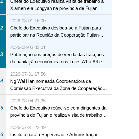
1
Chefe do Executivo realiza visita de trabalho a
Xiamen e a Longyan na província de Fujian
2026-08-01 16:00
2
Chefe do Executivo desloca-se a Fujian para
participar na Reunião da Cooperação Fujian-
Macau
2026-08-03 09:01
3
Publicação dos preços de venda das fracções
da habitação económica nos Lotes A1 a A4 e
A12 da Zona A dos Novos Aterros
2026-07-31 17:56
4
Ng Wai Han nomeada Coordenadora da
Comissão Executiva da Zona de Cooperação
Aprofundada entre Guangdong e Macau em
2026-08-04 21:35
Hengqin
5
Chefe do Executivo reúne-se com dirigentes da
província de Fujian e realiza visita de trabalho
em Fuzhou
2026-07-31 22:49
6
Instituto para a Supervisão e Administração