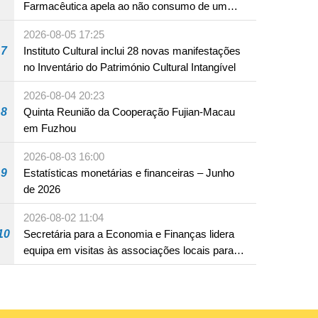
Farmacêutica apela ao não consumo de um
produto com substâncias medicamentosas
2026-08-05 17:25
ocidentais
7
Instituto Cultural inclui 28 novas manifestações
no Inventário do Património Cultural Intangível
2026-08-04 20:23
8
Quinta Reunião da Cooperação Fujian-Macau
em Fuzhou
2026-08-03 16:00
9
Estatísticas monetárias e financeiras – Junho
de 2026
2026-08-02 11:04
10
Secretária para a Economia e Finanças lidera
equipa em visitas às associações locais para
consolidar consensos e promover os trabalhos
nas áreas económica e social