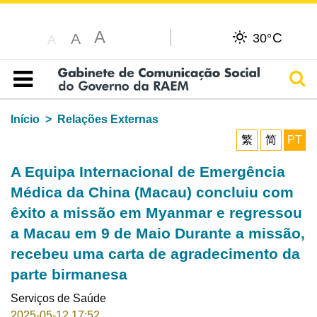
A
C
A
30°
A
Pesq
Índice
Início
Relações Externas
繁
简
PT
A Equipa Internacional de Emergência
Médica da China (Macau) concluiu com
êxito a missão em Myanmar e regressou
a Macau em 9 de Maio Durante a missão,
recebeu uma carta de agradecimento da
parte birmanesa
Serviços de Saúde
2025-05-12 17:52