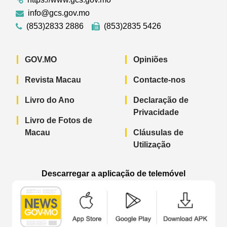
info@gcs.gov.mo
(853)2833 2886
(853)2835 5426
GOV.MO
Opiniões
Revista Macau
Contacte-nos
Livro do Ano
Declaração de
Privacidade
Livro de Fotos de
Macau
Cláusulas de
Utilização
Descarregar a aplicação de telemóvel
Aplicação de telemóvel “Notícias do G
Aplicação de telemóvel “
Aplicação 