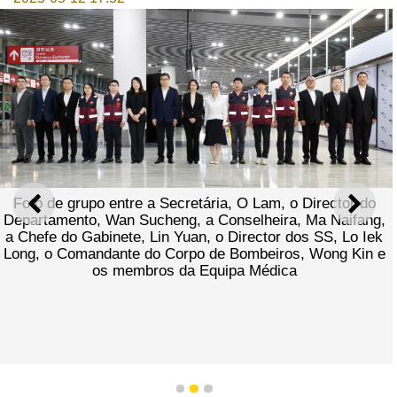
Foto de grupo entre a Secretária, O Lam, o Director do
ANTERIOR
SEGU
Departamento, Wan Sucheng, a Conselheira, Ma Naifang,
a Chefe do Gabinete, Lin Yuan, o Director dos SS, Lo Iek
Long, o Comandante do Corpo de Bombeiros, Wong Kin e
os membros da Equipa Médica
1
2
3