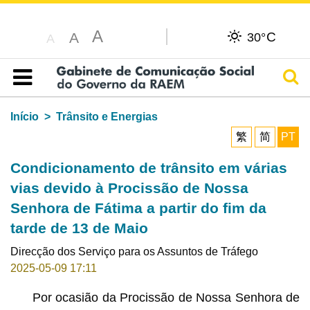
A
C
A
30°
A
Pesq
Índice
Início
Trânsito e Energias
繁
简
PT
Condicionamento de trânsito em várias
vias devido à Procissão de Nossa
Senhora de Fátima a partir do fim da
tarde de 13 de Maio
Direcção dos Serviço para os Assuntos de Tráfego
2025-05-09 17:11
Por ocasião da Procissão de Nossa Senhora de