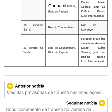
Doutor Mário
Chunambeiro
,
Soares, junto ao
Edifício Banco
Pátio do Pagode
Luso Internacional
18 (sentido
Rua de S.
Rua do Chunambeiro
Barra)
Lourenço
Paragem provisória
situada na Avenida
23 (sentido Ilha
Rua do Chunambeiro,
Doutor Mário
Verde)
Pátio do Pagode
Soares, junto ao
Edifício Banco
Luso Internacional
Anterior notícia
Medidas provisórias de trânsito nas imediações
do Lago Sai Van durante o fim-de-semana para a
Seguinte notícia
2.ª Volta do Campeonato de Corrida de Longa
Condicionamento de trânsito no viaduto da