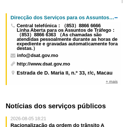
Distância
Rotunda da Piscina Olímpica em 12 de Maio à
noite
Direcção dos Serviços para os Assuntos de Tráfego
Central telefónica：（853）8866 6666
Linha Aberta para os Assuntos de Tráfego：
（853）8866 6363 （As chamadas são
atendidas pessoalmente durante as horas de
expediente e gravadas automaticamente fora
destas.）
info@dsat.gov.mo
http://www.dsat.gov.mo
Estrada de D. Maria II, n.º 33, r/c, Macau
+ mais
Notícias dos serviços públicos
2026-08-05 18:21
Racionalização da ordem do trânsito A