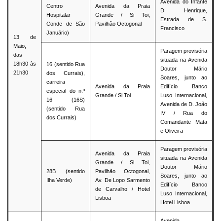
Avenida do Infante
Centro
Avenida da Praia
D. Henrique,
Hospitalar
Grande / Si Toi,
Estrada de S.
Conde de São
Pavilhão Octogonal
Francisco
Januário)
13 de
Maio,
Paragem provisória
das
situada na Avenida
18h30 às
16 (sentido Rua
Doutor Mário
21h30
dos Currais),
Soares, junto ao
carreira
Avenida da Praia
Edifício Banco
especial do n.º
Grande / Si Toi
Luso Internacional,
16 (16S)
Avenida de D. João
(sentido Rua
IV / Rua do
dos Currais)
Comandante Mata
e Oliveira
Paragem provisória
Avenida da Praia
situada na Avenida
Grande / Si Toi,
Doutor Mário
28B (sentido
Pavilhão Octogonal,
Soares, junto ao
Ilha Verde)
Av. De Lopo Sarmento
Edifício Banco
de Carvalho / Hotel
Luso Internacional,
Lisboa
Hotel Lisboa
Avenida