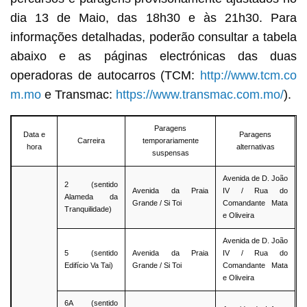
dia 13 de Maio, das 18h30 e às 21h30. Para
informações detalhadas, poderão consultar a tabela
abaixo e as páginas electrónicas das duas
operadoras de autocarros (TCM:
http://www.tcm.co
m.mo
e Transmac:
https://www.transmac.com.mo/
).
Paragens
Data e
Paragens
Carreira
temporariamente
hora
alternativas
suspensas
Avenida de D. João
2 (sentido
Avenida da Praia
IV / Rua do
Alameda da
Grande / Si Toi
Comandante Mata
Tranquilidade)
e Oliveira
Avenida de D. João
5 (sentido
Avenida da Praia
IV / Rua do
Edifício Va Tai)
Grande / Si Toi
Comandante Mata
e Oliveira
6A (sentido