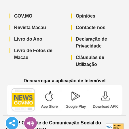
GOV.MO
Opiniões
Revista Macau
Contacte-nos
Livro do Ano
Declaração de
Privacidade
Livro de Fotos de
Macau
Cláusulas de
Utilização
Descarregar a aplicação de telemóvel
Aplicação de telemóvel “Notícias do G
Aplicação de telemóvel “
Aplicação 
© 2022 Gabinete de Comunicação Social do