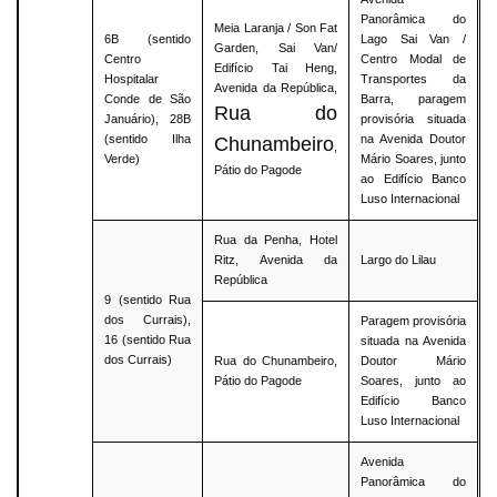
Panorâmica do
Meia Laranja / Son Fat
6B (sentido
Lago Sai Van /
Garden, Sai Van/
Centro
Centro Modal de
Edifício Tai Heng,
Hospitalar
Transportes da
Avenida da República,
Conde de São
Barra, paragem
Rua do
Januário), 28B
provisória situada
(sentido Ilha
na Avenida Doutor
Chunambeiro
,
Verde)
Mário Soares, junto
Pátio do Pagode
ao Edifício Banco
Luso Internacional
Rua da Penha, Hotel
Ritz, Avenida da
Largo do Lilau
República
9 (sentido Rua
dos Currais),
Paragem provisória
16 (sentido Rua
situada na Avenida
dos Currais)
Rua do Chunambeiro,
Doutor Mário
Pátio do Pagode
Soares, junto ao
Edifício Banco
Luso Internacional
Avenida
Panorâmica do