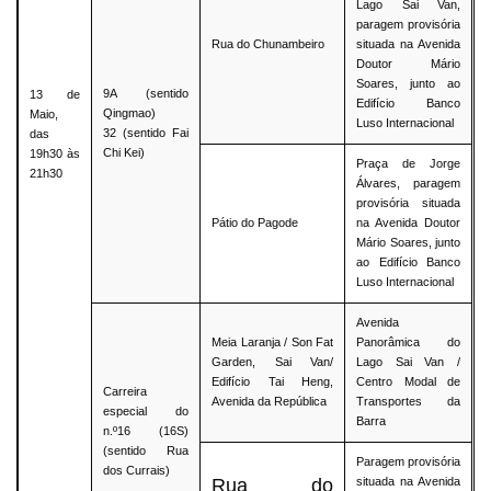
Lago Sai Van,
paragem provisória
Rua do Chunambeiro
situada na Avenida
Doutor Mário
Soares, junto ao
9A (sentido
13 de
Edifício Banco
Qingmao)
Maio,
Luso Internacional
32 (sentido Fai
das
Chi Kei)
19h30 às
Praça de Jorge
21h30
Álvares, paragem
provisória situada
Pátio do Pagode
na Avenida Doutor
Mário Soares, junto
ao Edifício Banco
Luso Internacional
Avenida
Meia Laranja / Son Fat
Panorâmica do
Garden, Sai Van/
Lago Sai Van /
Edifício Tai Heng,
Centro Modal de
Carreira
Avenida da República
Transportes da
especial do
Barra
n.º16 (16S)
(sentido Rua
Paragem provisória
dos Currais)
Rua do
situada na Avenida