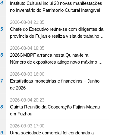
4
Instituto Cultural inclui 28 novas manifestações
no Inventário do Património Cultural Intangível
2026-08-04 21:35
5
Chefe do Executivo reúne-se com dirigentes da
província de Fujian e realiza visita de trabalho
em Fuzhou
2026-08-04 18:35
6
2026GMBPF arranca nesta Quinta-feira
Número de expositores atinge novo máximo em
18 anos
2026-08-03 16:00
7
Estatísticas monetárias e financeiras – Junho
de 2026
2026-08-04 20:23
8
Quinta Reunião da Cooperação Fujian-Macau
em Fuzhou
2026-08-03 17:00
9
Uma sociedade comercial foi condenada a