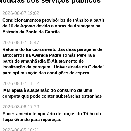
Notícias dos serviços públicos
2026-08-07 19:02
Condicionamentos provisórios de trânsito a partir
de 10 de Agosto devido a obras de drenagem na
Estrada da Ponta da Cabrita
2026-08-07 18:47
Retoma do funcionamento das duas paragens de
autocarros na Avenida Padre Tomás Pereira a
partir de amanhã (dia 8) Ajustamento de
localização da paragem “Universidade da Cidade”
para optimização das condições de espera
2026-08-07 11:12
IAM apela à suspensão do consumo de uma
compota que pode conter substâncias estranhas
2026-08-06 17:29
Encerramento temporário de troços do Trilho da
Taipa Grande para reparação
2026-08-05 18:21