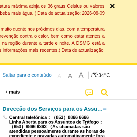
atura máxima atinja os 36 graus Celsius ou valores
 beba mais água. ( Data de actualização: 2026-08-09
e muito quente nos próximos dias, com a temperatura
revenção contra o calor, bem como estar atentos a
 na região durante a tarde e noite. A DSMG está a
s informações mais recentes.( Data de actualização:
A
A
Saltar para o conteúdo
34°
C
A
+ mais
Direcção dos Serviços para os Assuntos de Tráfego
Central telefónica：（853）8866 6666
Linha Aberta para os Assuntos de Tráfego：
（853）8866 6363 （As chamadas são
atendidas pessoalmente durante as horas de
expediente e gravadas automaticamente fora