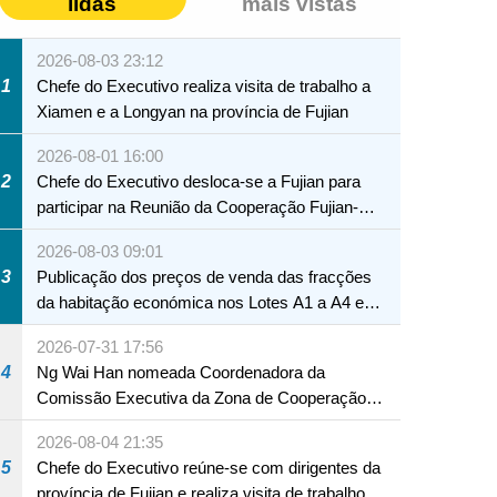
lidas
mais vistas
2026-08-03 23:12
1
Chefe do Executivo realiza visita de trabalho a
Xiamen e a Longyan na província de Fujian
2026-08-01 16:00
2
Chefe do Executivo desloca-se a Fujian para
participar na Reunião da Cooperação Fujian-
Macau
2026-08-03 09:01
3
Publicação dos preços de venda das fracções
da habitação económica nos Lotes A1 a A4 e
A12 da Zona A dos Novos Aterros
2026-07-31 17:56
4
Ng Wai Han nomeada Coordenadora da
Comissão Executiva da Zona de Cooperação
Aprofundada entre Guangdong e Macau em
2026-08-04 21:35
Hengqin
5
Chefe do Executivo reúne-se com dirigentes da
província de Fujian e realiza visita de trabalho