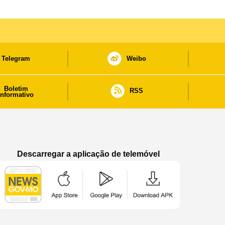
Telegram
Weibo
Boletim
RSS
informativo
Descarregar a aplicação de telemóvel
Aplicação de telemóvel “Notícias do Governo
Aplicação de telemóvel “Notícia
Aplicação de telem