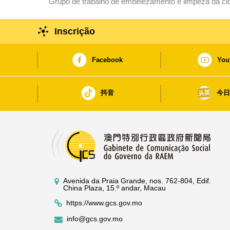
Grupo de trabalho de embelezamento e limpeza da cida
incentivando os moradores a melhorar proactivament
Inscrição
Facebook
You
抖音
今
Avenida da Praia Grande, nos. 762-804, Edif.
China Plaza, 15.º andar, Macau
https://www.gcs.gov.mo
info@gcs.gov.mo