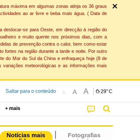
ratura máxima em algumas zonas atinja os 36 graus
tividades ao ar livre e beba mais água. ( Data de
a deslocar-se para Oeste, em direcção à região do
 soalheiro e muito quente nos próximos dias, com a
edidas de prevenção contra o calor, bem como estar
fortes na região durante a tarde e noite. Por outro
rte do Mar do Sul da China e enfraqueça hoje (8 de
s variações meteorológicas e as informações mais
A
A
Saltar para o conteúdo
29°
C
A
+ mais
Notícias mais
Fotografias