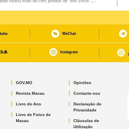
de visitou mais de cem prédios de “três zeros”,
e a higiene dos mesmos
tube
WeChat
日头条
Instagram
GOV.MO
Opiniões
Revista Macau
Contacte-nos
Livro do Ano
Declaração de
Privacidade
Livro de Fotos de
Macau
Cláusulas de
Utilização