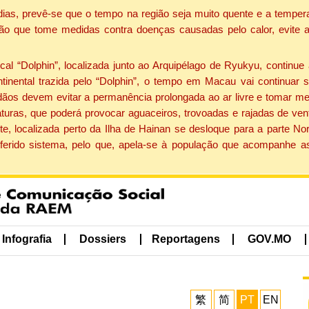
dias, prevê-se que o tempo na região seja muito quente e a tempe
ão que tome medidas contra doenças causadas pelo calor, evite ac
 “Dolphin”, localizada junto ao Arquipélago de Ryukyu, continue 
ntinental trazida pelo “Dolphin”, o tempo em Macau vai continuar
dãos devem evitar a permanência prolongada ao ar livre e tomar m
ras, que poderá provocar aguaceiros, trovoadas e rajadas de vento 
e, localizada perto da Ilha de Hainan se desloque para a parte No
ferido sistema, pelo que, apela-se à população que acompanhe a
Infografia
Dossiers
Reportagens
GOV.MO
繁
简
PT
EN