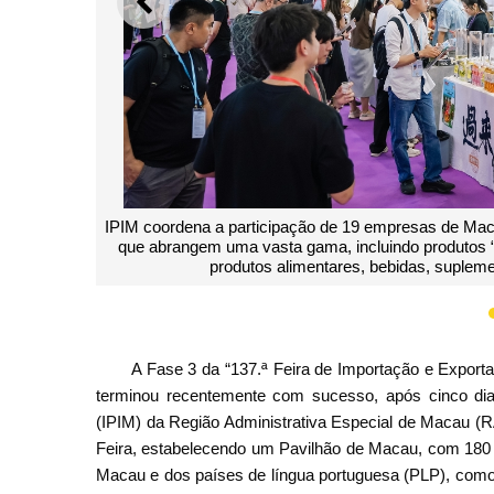
ANTERIOR
Instalação de um pavilhão de 180 metros quadrados 
de desenvolvimento de Macau e da Zona de Cooper
vantagens de convenções e exposições em Macau-He
A Fase 3 da “137.ª Feira de Importação e Export
terminou recentemente com sucesso, após cinco dia
(IPIM) da Região Administrativa Especial de Macau 
Feira, estabelecendo um Pavilhão de Macau, com 180 
Macau e dos países de língua portuguesa (PLP), como 