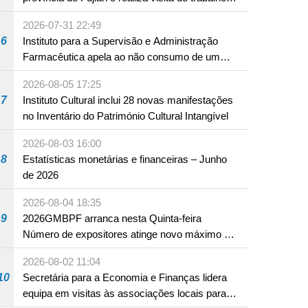
NTE
em Fuzhou
2026-07-31 22:49
6
Instituto para a Supervisão e Administração
Farmacêutica apela ao não consumo de um
produto com substâncias medicamentosas
2026-08-05 17:25
ocidentais
7
Instituto Cultural inclui 28 novas manifestações
no Inventário do Património Cultural Intangível
2026-08-03 16:00
8
Estatísticas monetárias e financeiras – Junho
de 2026
2026-08-04 18:35
9
2026GMBPF arranca nesta Quinta-feira
Número de expositores atinge novo máximo em
18 anos
2026-08-02 11:04
10
Secretária para a Economia e Finanças lidera
equipa em visitas às associações locais para