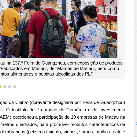
SEGUI
para apresentar o ambiente de investimento e oportunidades
ação Aprofundada entre Guangdong e Macau em Hengqin, as
ngqin, a plataforma sino-lusófona e os serviços do IPIM
1
2
3
4
ação da China” (doravante designada por Feira de Guangzhou)
s. O Instituto de Promoção do Comércio e do Investimento
(RAEM) coordenou a participação de 19 empresas de Macau na
metros quadrados, para promover produtos característicos de
lembranças (petiscos típicos), vinhos, sumos, molhos, café e