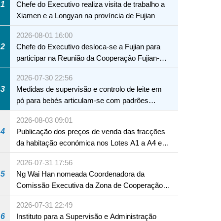
1
Chefe do Executivo realiza visita de trabalho a
Xiamen e a Longyan na província de Fujian
2026-08-01 16:00
2
Chefe do Executivo desloca-se a Fujian para
participar na Reunião da Cooperação Fujian-
Macau
2026-07-30 22:56
3
Medidas de supervisão e controlo de leite em
pó para bebés articulam-se com padrões
internacionais Serviços interdepartamentais
2026-08-03 09:01
envidam esforços para assegurar a saúde dos
4
Publicação dos preços de venda das fracções
bebés e crianças, assim como a segurança
da habitação económica nos Lotes A1 a A4 e
alimentar
A12 da Zona A dos Novos Aterros
2026-07-31 17:56
5
Ng Wai Han nomeada Coordenadora da
Comissão Executiva da Zona de Cooperação
NTE
Aprofundada entre Guangdong e Macau em
2026-07-31 22:49
Hengqin
6
Instituto para a Supervisão e Administração