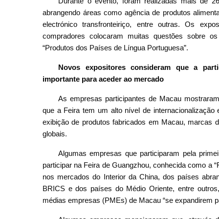
Durante o evento, foram realizadas mais de 2
abrangendo áreas como agência de produtos alimentar
electrónico transfronteiriço, entre outras. Os exp
compradores colocaram muitas questões sobre o
“Produtos dos Países de Língua Portuguesa”.
Novos expositores consideram que a part
importante para aceder ao mercado
As empresas participantes de Macau mostraram-
que a Feira tem um alto nível de internacionalização
exibição de produtos fabricados em Macau, marcas d
globais.
Algumas empresas que participaram pela prime
participar na Feira de Guangzhou, conhecida como a “F
nos mercados do Interior da China, dos países abran
BRICS e dos países do Médio Oriente, entre outros
médias empresas (PMEs) de Macau “se expandirem par