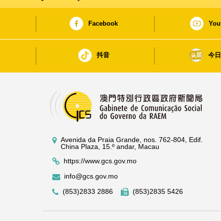
Facebook
You
抖音
今
Avenida da Praia Grande, nos. 762-804, Edif.
China Plaza, 15.º andar, Macau
https://www.gcs.gov.mo
info@gcs.gov.mo
(853)2833 2886
(853)2835 5426