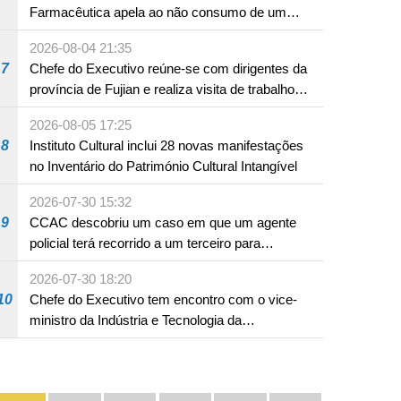
Farmacêutica apela ao não consumo de um
produto com substâncias medicamentosas
2026-08-04 21:35
ocidentais
7
Chefe do Executivo reúne-se com dirigentes da
província de Fujian e realiza visita de trabalho
em Fuzhou
nto e oportunidades
2026-08-05 17:25
cau em Hengqin, as
8
Instituto Cultural inclui 28 novas manifestações
 serviços do IPIM
no Inventário do Património Cultural Intangível
2026-07-30 15:32
9
CCAC descobriu um caso em que um agente
policial terá recorrido a um terceiro para
assumir por si a culpa na sequência de uma
2026-07-30 18:20
infracção rodoviária
10
Chefe do Executivo tem encontro com o vice-
ministro da Indústria e Tecnologia da
Informação
Divulgação e promoção