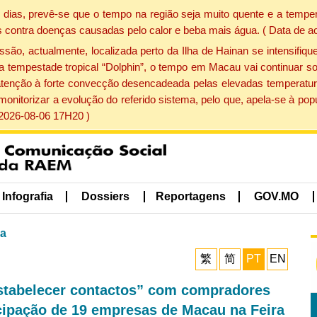
dias, prevê-se que o tempo na região seja muito quente e a temper
 contra doenças causadas pelo calor e beba mais água. ( Data de a
, actualmente, localizada perto da Ilha de Hainan se intensifique
a tempestade tropical “Dolphin”, o tempo em Macau vai continuar so
atenção à forte convecção desencadeada pelas elevadas temperatur
 monitorizar a evolução do referido sistema, pelo que, apela-se à 
 2026-08-06 17H20 )
Infografia
Dossiers
Reportagens
GOV.MO
ma
繁
简
PT
EN
stabelecer contactos” com compradores
icipação de 19 empresas de Macau na Feira