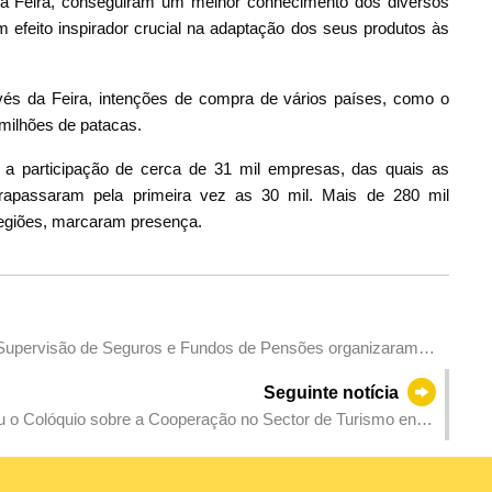
 Feira, conseguiram um melhor conhecimento dos diversos
 efeito inspirador crucial na adaptação dos seus produtos às
és da Feira, intenções de compra de vários países, como o
 milhões de patacas.
a participação de cerca de 31 mil empresas, das quais as
rapassaram pela primeira vez as 30 mil. Mais de 280 mil
regiões, marcaram presença.
 Supervisão de Seguros e Fundos de Pensões organizaram
res da Associação de Supervisores de Seguros Lusófonos
Seguinte notícia
 o Colóquio sobre a Cooperação no Sector de Turismo entre