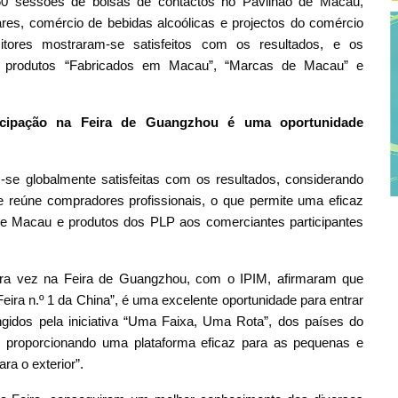
60 sessões de bolsas de contactos no Pavilhão de Macau,
es, comércio de bebidas alcoólicas e projectos do comércio
ositores mostraram-se satisfeitos com os resultados, e os
s produtos “Fabricados em Macau”, “Marcas de Macau” e
icipação na Feira de Guangzhou é uma oportunidade
se globalmente satisfeitas com os resultados, considerando
 e reúne compradores profissionais, o que permite uma eficaz
e Macau e produtos dos PLP aos comerciantes participantes
ira vez na Feira de Guangzhou, com o IPIM, afirmaram que
eira n.º 1 da China”, é uma excelente oportunidade para entrar
gidos pela iniciativa “Uma Faixa, Uma Rota”, dos países do
, proporcionando uma plataforma eficaz para as pequenas e
a o exterior”.