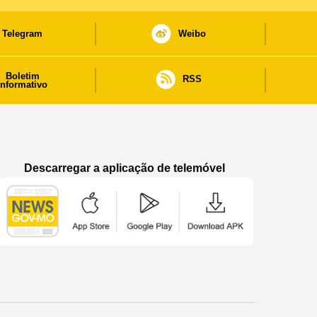
Telegram
Weibo
Boletim
RSS
informativo
Descarregar a aplicação de telemóvel
Aplicação de telemóvel “Notícias do Governo
Aplicação de telemóvel “Notícia
Aplicação de telem