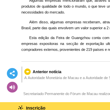
Algumas empresas mencionaram que, através da
produtos de qualidade de todo o mundo, o que teve um
necessidades do mercado.
Além disso, algumas empresas receberam, atrav
Brasil, parte das quais envolvem um valor superior a 2
Esta edição da Feira de Guangzhou conta com 
empresas expositoras na secção de exportação ult
compradores externos, provenientes de 219 países e 
Anterior notícia
A Autoridade Monetária de Macau e a Autoridade de
conjuntamente a Formação Avançada para Superviso
Secretariado Permanente do Fórum de Macau realizou
a China e os Países de Língua Portuguesa 2025
Inscrição