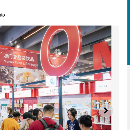
nto
SEGUI