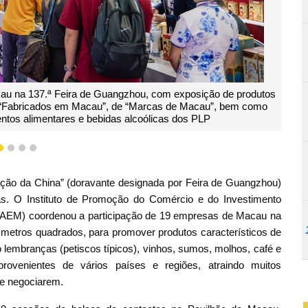
o de 180 metros quadrados para apresentar o ambiente de investime
acau e da Zona de Cooperação Aprofundada entre Guangdong e Ma
s e exposições em Macau-Hengqin, a plataforma sino-lusófona e os
1
2
3
4
ação da China” (doravante designada por Feira de Guangzhou)
s. O Instituto de Promoção do Comércio e do Investimento
(RAEM) coordenou a participação de 19 empresas de Macau na
metros quadrados, para promover produtos característicos de
lembranças (petiscos típicos), vinhos, sumos, molhos, café e
rovenientes de vários países e regiões, atraindo muitos
e negociarem.