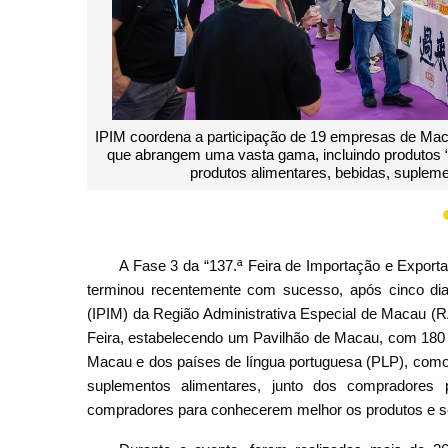
 Guangzhou, com exposição de produtos
Instalação de um pavilhã
au”, de “Marcas de Macau”, bem como
de desenvolvimento de M
ebidas alcoólicas dos PLP
vantagens de convençõe
A Fase 3 da “137.ª Feira de Importação e Export
terminou recentemente com sucesso, após cinco dia
(IPIM) da Região Administrativa Especial de Macau 
Feira, estabelecendo um Pavilhão de Macau, com 180 
Macau e dos países de língua portuguesa (PLP), como 
suplementos alimentares, junto dos compradores p
compradores para conhecerem melhor os produtos e s