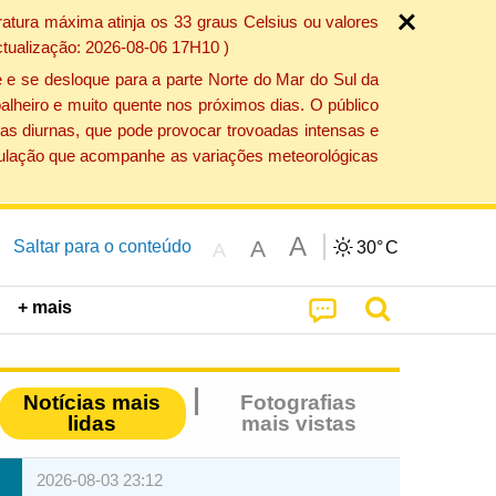
atura máxima atinja os 33 graus Celsius ou valores
ctualização: 2026-08-06 17H10 )
 e se desloque para a parte Norte do Mar do Sul da
alheiro e muito quente nos próximos dias. O público
as diurnas, que pode provocar trovoadas intensas e
população que acompanhe as variações meteorológicas
A
A
Saltar para o conteúdo
30°
C
A
+ mais
Notícias mais
Fotografias
lidas
mais vistas
2026-08-03 23:12