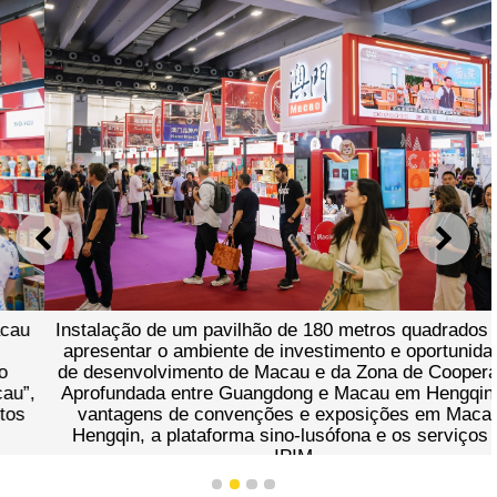
ANTERIOR
SEGU
Instalação de um pavilhão de 180 metros quadrados para
apresentar o ambiente de investimento e oportunidades
de desenvolvimento de Macau e da Zona de Cooperação
Aprofundada entre Guangdong e Macau em Hengqin, as
vantagens de convenções e exposições em Macau-
Hengqin, a plataforma sino-lusófona e os serviços do
IPIM
1
2
3
4