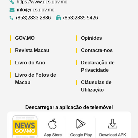
https://www.gcs.gov.mo
info@gcs.gov.mo
(853)2833 2886
(853)2835 5426
GOV.MO
Opiniões
Revista Macau
Contacte-nos
Livro do Ano
Declaração de
Privacidade
Livro de Fotos de
Macau
Cláusulas de
Utilização
Descarregar a aplicação de telemóvel
Aplicação de telemóvel “Notícias do G
Aplicação de telemóvel “
Aplicação 