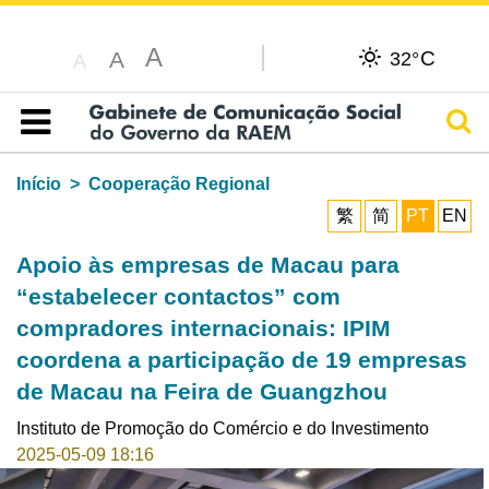
A
C
A
32°
A
Pesq
Índice
Início
Cooperação Regional
繁
简
PT
EN
Apoio às empresas de Macau para
“estabelecer contactos” com
compradores internacionais: IPIM
coordena a participação de 19 empresas
de Macau na Feira de Guangzhou
Instituto de Promoção do Comércio e do Investimento
2025-05-09 18:16