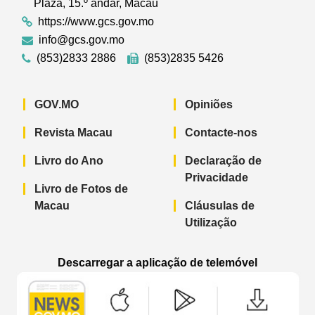
Plaza, 15.º andar, Macau
https://www.gcs.gov.mo
info@gcs.gov.mo
(853)2833 2886
(853)2835 5426
GOV.MO
Opiniões
Revista Macau
Contacte-nos
Livro do Ano
Declaração de
Privacidade
Livro de Fotos de
Macau
Cláusulas de
Utilização
Descarregar a aplicação de telemóvel
Aplicação de telemóvel “Notícias do G
Aplicação de telemóvel “
Aplicação 