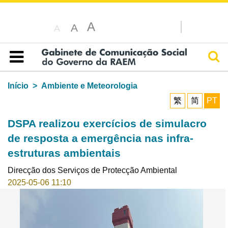
A
A
A
Pesq
Índice
Início
Ambiente e Meteorologia
繁
简
PT
DSPA realizou exercícios de simulacro
de resposta a emergência nas infra-
estruturas ambientais
Direcção dos Serviços de Protecção Ambiental
2025-05-06 11:10