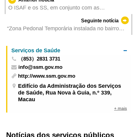
O ISAF e os SS, em conjunto com as
associações e instituições, organizam este fim-
Seguinte notícia
de-semana uma actividade de divulgação sobre a
“Zona Pedonal Temporária instalada no bairro
segurança na utilização de medicamentos pelos
antigo da Taipa durante os feriados do Dia do
idosos na comunidade
Trabalhador” concluída com sucesso
Serviços de Saúde
（853）2831 3731
info@ssm.gov.mo
http://www.ssm.gov.mo
Edifício da Administração dos Serviços
de Saúde, Rua Nova à Guia, n.º 339,
Macau
+ mais
Notícias dos serviços públicos