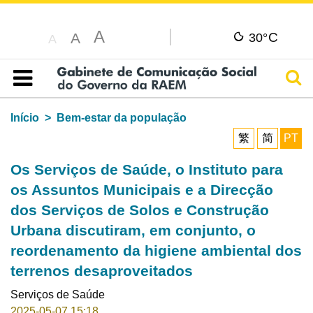
A
C
A
30°
A
Pesq
Índice
Início
Bem-estar da população
繁
简
PT
Os Serviços de Saúde, o Instituto para
os Assuntos Municipais e a Direcção
dos Serviços de Solos e Construção
Urbana discutiram, em conjunto, o
reordenamento da higiene ambiental dos
terrenos desaproveitados
Serviços de Saúde
2025-05-07 15:18