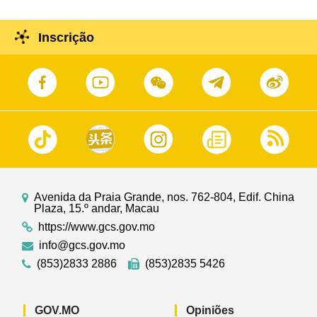
Inscrição
Avenida da Praia Grande, nos. 762-804, Edif. China
Plaza, 15.º andar, Macau
https://www.gcs.gov.mo
info@gcs.gov.mo
(853)2833 2886
(853)2835 5426
GOV.MO
Opiniões