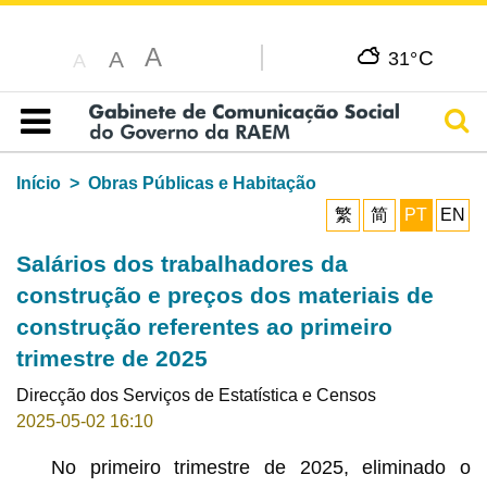
A
C
A
31°
A
Pesq
Índice
Início
Obras Públicas e Habitação
繁
简
PT
EN
Salários dos trabalhadores da
construção e preços dos materiais de
construção referentes ao primeiro
trimestre de 2025
Direcção dos Serviços de Estatística e Censos
2025-05-02 16:10
No primeiro trimestre de 2025, eliminado o