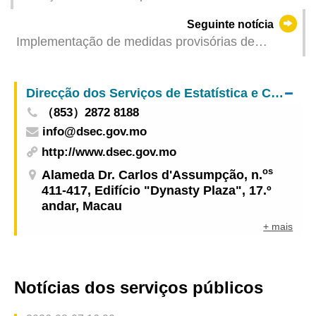
execução da empreitada de construção da
Seguinte notícia
travessia pedonal ao longo da Avenida do
Implementação de medidas provisórias de
Nordeste e implementação de várias medidas
trânsito na via de acesso A1 e na Avenida da
para reduzir o seu impacto no trânsito
Ponte Macau em articulação com a execução da
Direcção dos Serviços de Estatística e Censos
obra de construção de viaduto
（853）2872 8188
info@dsec.gov.mo
http://www.dsec.gov.mo
os
Alameda Dr. Carlos d'Assumpção, n.
411-417, Edifício "Dynasty Plaza", 17.º
andar, Macau
+ mais
Notícias dos serviços públicos