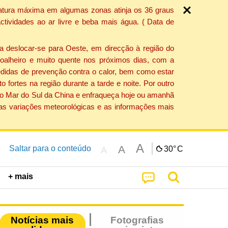
ratura máxima em algumas zonas atinja os 36 graus
tividades ao ar livre e beba mais água. ( Data de
a deslocar-se para Oeste, em direcção à região do
 soalheiro e muito quente nos próximos dias, com a
edidas de prevenção contra o calor, bem como estar
fortes na região durante a tarde e noite. Por outro
 do Mar do Sul da China e enfraqueça hoje ou amanhã
 as variações meteorológicas e as informações mais
A
A
Saltar para o conteúdo
30°
C
A
+ mais
Notícias mais
Fotografias