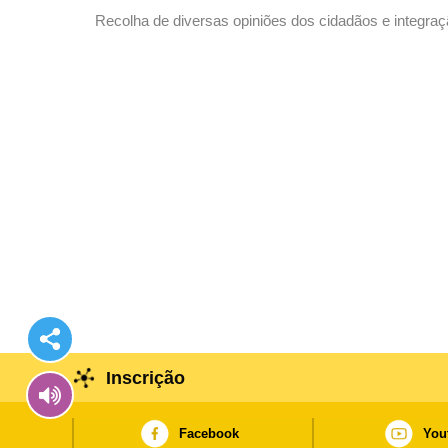
Recolha de diversas opiniões dos cidadãos e integraç
do Campo de Aventuras Juvenis da Praia de Hac Sá
Inscrição
Facebook
You