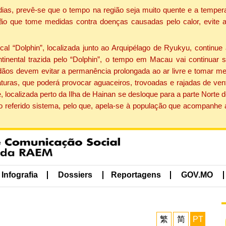
dias, prevê-se que o tempo na região seja muito quente e a tempe
ão que tome medidas contra doenças causadas pelo calor, evite ac
 “Dolphin”, localizada junto ao Arquipélago de Ryukyu, continue 
ntinental trazida pelo “Dolphin”, o tempo em Macau vai continuar
dãos devem evitar a permanência prolongada ao ar livre e tomar m
ras, que poderá provocar aguaceiros, trovoadas e rajadas de vento 
, localizada perto da Ilha de Hainan se desloque para a parte Norte
o referido sistema, pelo que, apela-se à população que acompanhe
Infografia
Dossiers
Reportagens
GOV.MO
繁
简
PT