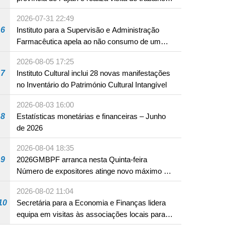
em Fuzhou
2026-07-31 22:49
6
Instituto para a Supervisão e Administração
Farmacêutica apela ao não consumo de um
produto com substâncias medicamentosas
2026-08-05 17:25
ocidentais
7
Instituto Cultural inclui 28 novas manifestações
no Inventário do Património Cultural Intangível
 da área dos Transportes e Obras Públicas para 2025 – Construção d
de com Condições Ideais de Vida 1
2026-08-03 16:00
8
Estatísticas monetárias e financeiras – Junho
de 2026
2026-08-04 18:35
9
2026GMBPF arranca nesta Quinta-feira
Número de expositores atinge novo máximo em
18 anos
2026-08-02 11:04
10
Secretária para a Economia e Finanças lidera
equipa em visitas às associações locais para