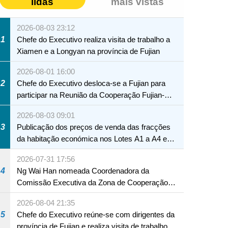
lidas
mais vistas
2026-08-03 23:12
1
Chefe do Executivo realiza visita de trabalho a
Xiamen e a Longyan na província de Fujian
2026-08-01 16:00
2
Chefe do Executivo desloca-se a Fujian para
participar na Reunião da Cooperação Fujian-
Macau
2026-08-03 09:01
3
Publicação dos preços de venda das fracções
da habitação económica nos Lotes A1 a A4 e
A12 da Zona A dos Novos Aterros
2026-07-31 17:56
4
Ng Wai Han nomeada Coordenadora da
Comissão Executiva da Zona de Cooperação
Aprofundada entre Guangdong e Macau em
2026-08-04 21:35
Hengqin
NTE
5
Chefe do Executivo reúne-se com dirigentes da
província de Fujian e realiza visita de trabalho