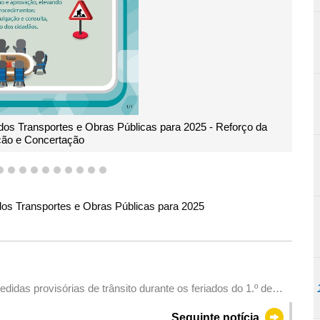
 2025 - Reforço da
Infografia sobre as Acções Governativas
uma Cida
7
8
9
10
11
12
13
14
15
16
 dos Transportes e Obras Públicas para 2025
das provisórias de trânsito durante os feriados do 1.º de
Seguinte notícia