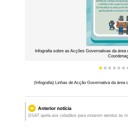
 Acções Governativas da área dos Transportes e Obras Públicas para
Coordenação e Concertação
1
2
3
4
5
6
(Infografia) Linhas de Acção Governativa da área
Anterior notícia
DSAT apela aos cidadãos para estarem atentos às medi
Maio