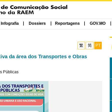
Infografia
Dossiers
Reportagens
GOV.MO
繁
简
PT
tiva da área dos Transportes e Obras
as Públicas