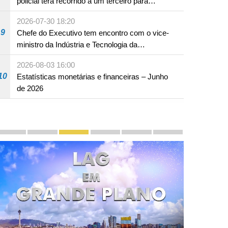
policial terá recorrido a um terceiro para
assumir por si a culpa na sequência de uma
2026-07-30 18:20
infracção rodoviária
9
Chefe do Executivo tem encontro com o vice-
ministro da Indústria e Tecnologia da
Informação
2026-08-03 16:00
10
Estatísticas monetárias e financeiras – Junho
de 2026
Divulgação e promoção
Macau, Êxitos de "Um País, Dois Sistemas": Transmi
Chefe do Executivo apresenta a 18 de Novem
LAG em Grande Plano
Segundo Plano Quinquenal de
Zona de Cooperação 
PhotoBook20