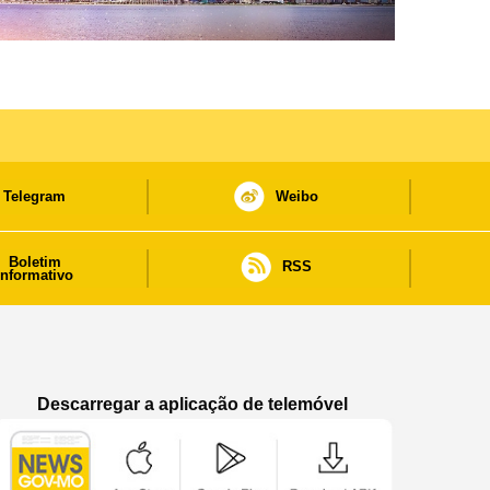
Telegram
Weibo
Boletim
RSS
informativo
Descarregar a aplicação de telemóvel
Aplicação de telemóvel “Notícias do Governo
Aplicação de telemóvel “Notícia
Aplicação de telem