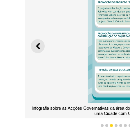
ANTERIOR
Infografia sobre as Acções Governativas da área d
uma Cidade com Co
1
2
3
4
5
6