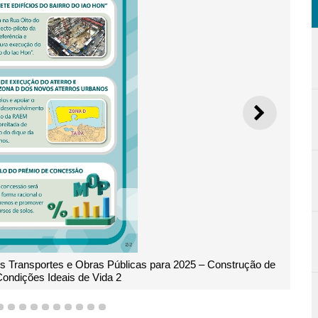
SEGUI
os Transportes e Obras Públicas para 2025 – Construção de
ndições Ideais de Vida 2
7
8
9
10
11
12
13
14
15
16