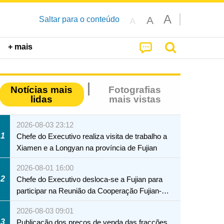
A
A
Saltar para o conteúdo
A
+ mais
Notícias mais
Fotografias
lidas
mais vistas
2026-08-03 23:12
1
Chefe do Executivo realiza visita de trabalho a
Xiamen e a Longyan na província de Fujian
2026-08-01 16:00
2
Chefe do Executivo desloca-se a Fujian para
participar na Reunião da Cooperação Fujian-
Macau
2026-08-03 09:01
3
Publicação dos preços de venda das fracções