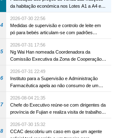
da habitação económica nos Lotes A1 a A4 e
A12 da Zona A dos Novos Aterros
2026-07-30 22:56
4
Medidas de supervisão e controlo de leite em
pó para bebés articulam-se com padrões
internacionais Serviços interdepartamentais
2026-07-31 17:56
envidam esforços para assegurar a saúde dos
NTE
5
Ng Wai Han nomeada Coordenadora da
bebés e crianças, assim como a segurança
Comissão Executiva da Zona de Cooperação
alimentar
Aprofundada entre Guangdong e Macau em
2026-07-31 22:49
Hengqin
6
Instituto para a Supervisão e Administração
Farmacêutica apela ao não consumo de um
produto com substâncias medicamentosas
2026-08-04 21:35
ocidentais
7
Chefe do Executivo reúne-se com dirigentes da
província de Fujian e realiza visita de trabalho
em Fuzhou
2026-07-30 15:32
8
CCAC descobriu um caso em que um agente