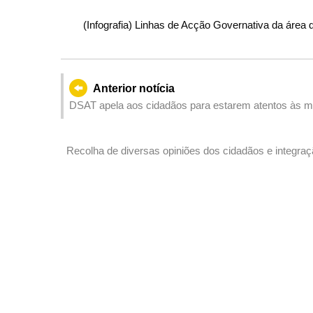
(Infografia) Linhas de Acção Governativa da área
Anterior notícia
DSAT apela aos cidadãos para estarem atentos às medi
Maio
Recolha de diversas opiniões dos cidadãos e integraç
do Campo de Aventuras Juvenis da Praia de Hac Sá